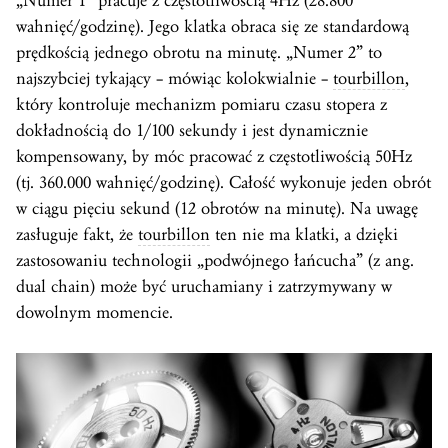
„Numer 1” pracuje z częstotliwością 4Hz (28.800
wahnięć/godzinę). Jego klatka obraca się ze standardową
prędkością jednego obrotu na minutę. „Numer 2” to
najszybciej tykający – mówiąc kolokwialnie –
tourbillon
,
który kontroluje mechanizm pomiaru czasu stopera z
dokładnością do 1/100 sekundy i jest dynamicznie
kompensowany, by móc pracować z częstotliwością 50Hz
(tj. 360.000 wahnięć/godzinę). Całość wykonuje jeden obrót
w ciągu pięciu sekund (12 obrotów na minutę). Na uwagę
zasługuje fakt, że
tourbillon
ten nie ma klatki, a dzięki
zastosowaniu technologii „podwójnego łańcucha” (z ang.
dual chain) może być uruchamiany i zatrzymywany w
dowolnym momencie.