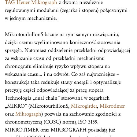
TAG Heuer Mikrograph
z dwoma niezależnie
regulowanymi modułami (zegarka i stopera) połączonymi
w jednym mechanizmie.
MikrotourbillonS bazuje na tym samym rozwiązaniu,
dzięki czemu wyeliminowano konieczność stosowania
sprzęgła. Natomiast oddzielenie przekładni odpowiadającej
za wskazanie czasu od przekładni mechanizmu
chronografu eliminuje ryzyko wpływu stopera na
wskazanie czasu… i na odwrót. Co zaś najważniejsze –
konstrukcja taka redukuje straty energii i optymalizuje
precyzję części odpowiadającej za pracę stopera.
Technologia „dual chain” stosowana w zegarkach
„MIKRO” (MikrotourbillonS,
Mikrogirder
,
Mikrotimer
oraz
Mikrograph
) pozwala na zachowanie zgodności z
chronometryczną (
COSC
) normą ISO 3159.
MIKROTIMER oraz MIKROGRAPH posiadają już