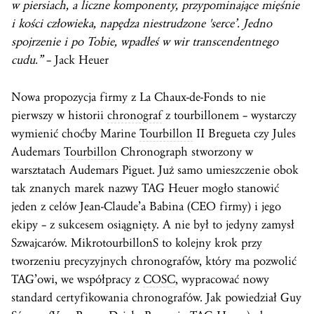
w piersiach, a liczne komponenty, przypominające mięśnie
i kości człowieka, napędza niestrudzone 'serce’. Jedno
spojrzenie i po Tobie, wpadłeś w wir transcendentnego
cudu.”
– Jack Heuer
Nowa propozycja firmy z La Chaux-de-Fonds to nie
pierwszy w historii
chronograf
z tourbillonem – wystarczy
wymienić choćby Marine
Tourbillon
II Bregueta czy Jules
Audemars
Tourbillon
Chronograph stworzony w
warsztatach Audemars Piguet. Już samo umieszczenie obok
tak znanych marek nazwy TAG Heuer mogło stanowić
jeden z celów Jean-Claude’a Babina (CEO firmy) i jego
ekipy – z sukcesem osiągnięty. A nie był to jedyny zamysł
Szwajcarów. MikrotourbillonS to kolejny krok przy
tworzeniu precyzyjnych chronografów, który ma pozwolić
TAG’owi, we współpracy z
COSC
, wypracować nowy
standard certyfikowania chronografów. Jak powiedział Guy