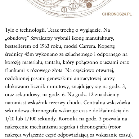
Tyle o technologii. Teraz trochę o wyglądzie. Na
„obudowę” Szwajcarzy wybrali ikonę manufaktury,
bestsellerem od 1963 roku, model Carrera. Kopertę
średnicy 45m wykonano ze szlachetnego i odpornego na
korozję materiału, tantalu, który połączono z uszami oraz
flankami z różowego złota. Na częściowo otwartej,
ozdobionej pasami genewskimi antracytowej tarczy
ulokowano licznik minutowy, znajdujący się na godz. 3,
oraz sekundowy, na godz. 6. Na godz. 12 znajdziemy
natomiast
wskaźnik rezerwy chodu
. Centralna wskazówka
sekundowa chronografu wskazuje
czas
z dokładnością do
1/10 lub 1/100 sekundy.
Koronka
na godz. 3 pozwala na
nakręcenie mechanizmu zegarka i chronografu (
rotor
nakręca wyłącznie część odpowiadającą za wskazanie czasu).