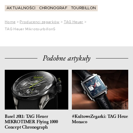
AKTUALNOŚCI
CHRONOGRAF
TOURBILLON
Home
>
Producenci zegarków
>
TAG Heuer
>
TAG Heuer MikrotourbillonS
Podobne artykuły
Basel 2011: TAG Heuer
#KultoweZegarki: TAG Heuer
MIKROTIMER Flying 1000
Monaco
Concept Chronograph