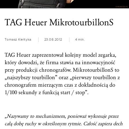
TAG Heuer MikrotourbillonS
Tomasz Kiełtyka
23.08.2012
4 min.
TAG Heuer zaprezentował kolejny model zegarka,
który dowodzi, że firma stawia na innowacyjność
przy produkcji chronografów. MikrotourbillonS to
„najszybszy
tourbillon
” oraz „pierwszy
tourbillon
z
chronografem mierzącym
czas
z dokładnością do
1/100 sekundy z funkcją start / stop”.
„Nazywamy to mechanizmem, ponieważ wykonuje przez
całą dobę ruchy w określonym rytmie. Całość zapiera dech