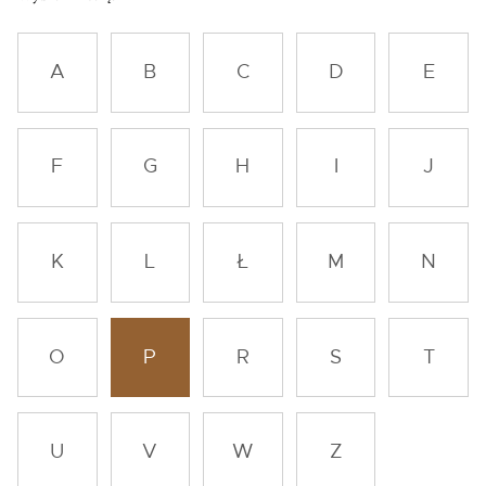
A
B
C
D
E
F
G
H
I
J
K
L
Ł
M
N
O
P
R
S
T
U
V
W
Z