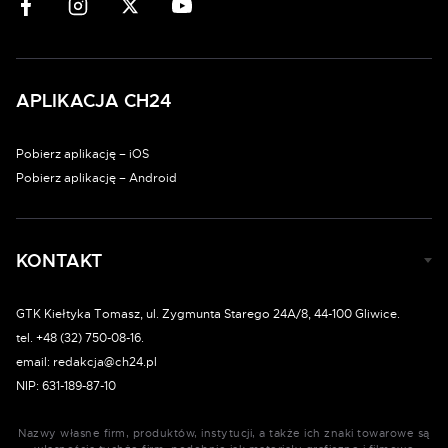
APLIKACJA CH24
Pobierz aplikację – iOS
Pobierz aplikację – Android
KONTAKT
GTK Kiełtyka Tomasz, ul. Zygmunta Starego 24A/8, 44-100 Gliwice.
tel. +48 (32) 750-08-16.
email: redakcja@ch24.pl
NIP: 631-189-87-10
Nazwy własne firm, produktów, instytucji, a także ich znaki towarowe są