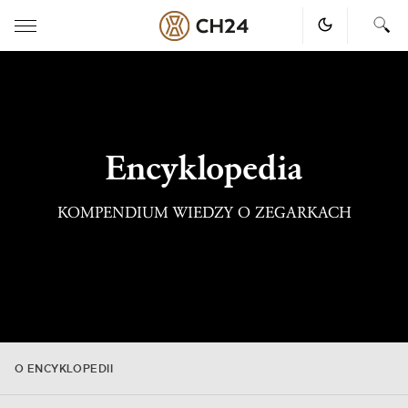
Skip
to
content
Encyklopedia
KOMPENDIUM WIEDZY O ZEGARKACH
O ENCYKLOPEDII