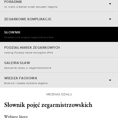
PORADNIK
co warto wiedzieć przed zakupem zegarka
ZEGARKOWE KOMPLIKACJE
SŁOWNIK
Podstawowe pojęcia zegarmistrzowskie
PODZIAŁ MAREK ZEGARKOWYCH
według Fundacji Haute Horlogerie (FHH)
GALERIA SŁAW
Zasłużone osoby w zegarmistrzostwie
WIEDZA FACHOWA
Budowa i zasada działania zegarka
MECENAS DZIAŁU
Słownik pojęć zegarmistrzowskich
Wybierz literę: