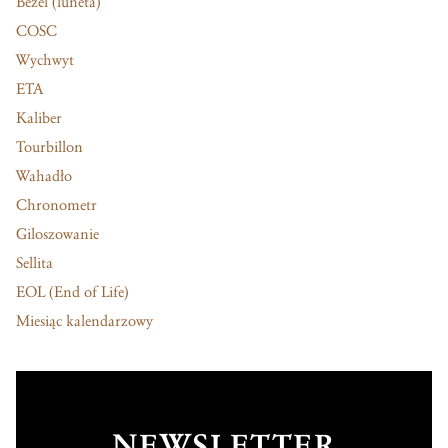
Bezel (luneta)
COSC
Wychwyt
ETA
Kaliber
Tourbillon
Wahadło
Chronometr
Giloszowanie
Sellita
EOL (End of Life)
Miesiąc kalendarzowy
NEWSLETTER