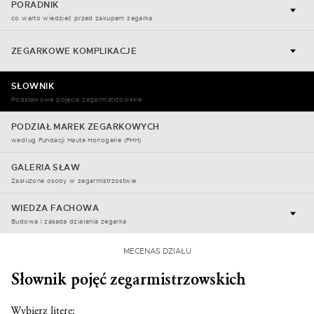
PORADNIK
co warto wiedzieć przed zakupem zegarka
ZEGARKOWE KOMPLIKACJE
SŁOWNIK
Podstawowe pojęcia zegarmistrzowskie
PODZIAŁ MAREK ZEGARKOWYCH
według Fundacji Haute Horlogerie (FHH)
GALERIA SŁAW
Zasłużone osoby w zegarmistrzostwie
WIEDZA FACHOWA
Budowa i zasada działania zegarka
MECENAS DZIAŁU
Słownik pojęć zegarmistrzowskich
Wybierz literę: