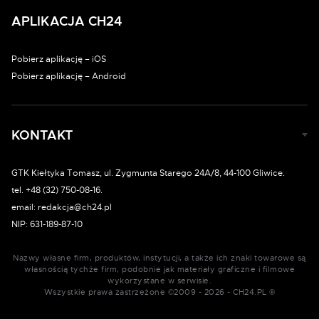
APLIKACJA CH24
Pobierz aplikację – iOS
Pobierz aplikację – Android
KONTAKT
GTK Kiełtyka Tomasz, ul. Zygmunta Starego 24A/8, 44-100 Gliwice.
tel. +48 (32) 750-08-16.
email: redakcja@ch24.pl
NIP: 631-189-87-10
Nazwy własne firm, produktów, instytucji, a także ich znaki towarowe są
własnością tychże firm, podobnie jak materiały graficzne i filmowe
wykorzystane w serwisie.
Wszystkie prawa zastrzeżone ©2009 - 2026 - CH24.PL ®