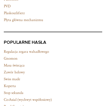
PVD
Płaskoszlifierz
Płyta główna mechanizmu
POPULARNE HASŁA
Regulacja zegara wahadłowego
Gnomon
Masa świecąca
Zawór helowy
Swiss made
Koperta
Stop sekunda
Co-Axial (wychwyt współosiowy)