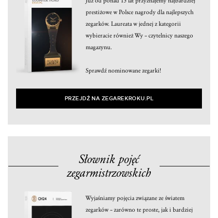
Już od ponad 15 lat przyznajemy najbardziej
prestiżowe w Polsce nagrody dla najlepszych
zegarków. Laureata w jednej z kategorii
wybieracie również Wy – czytelnicy naszego
magazynu.
Sprawdź nominowane zegarki!
PRZEJDŹ NA ZEGAREKROKU.PL
Słownik pojęć
zegarmistrzowskich
Wyjaśniamy pojęcia związane ze światem
zegarków – zarówno te proste, jak i bardziej