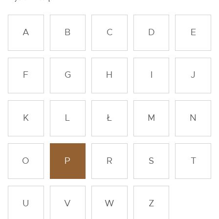
A
B
C
D
E
F
G
H
I
J
K
L
Ł
M
N
O
P
R
S
T
U
V
W
Z