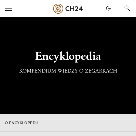
Skip
to
content
Encyklopedia
KOMPENDIUM WIEDZY O ZEGARKACH
O ENCYKLOPEDII