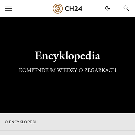
Skip
to
content
Encyklopedia
KOMPENDIUM WIEDZY O ZEGARKACH
O ENCYKLOPEDII