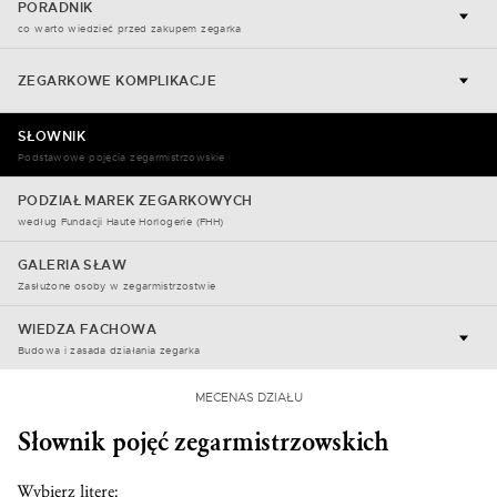
PORADNIK
co warto wiedzieć przed zakupem zegarka
ZEGARKOWE KOMPLIKACJE
SŁOWNIK
Podstawowe pojęcia zegarmistrzowskie
PODZIAŁ MAREK ZEGARKOWYCH
według Fundacji Haute Horlogerie (FHH)
GALERIA SŁAW
Zasłużone osoby w zegarmistrzostwie
WIEDZA FACHOWA
Budowa i zasada działania zegarka
MECENAS DZIAŁU
Słownik pojęć zegarmistrzowskich
Wybierz literę: