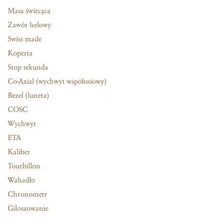
Masa świecąca
Zawór helowy
Swiss made
Koperta
Stop sekunda
Co-Axial (wychwyt współosiowy)
Bezel (luneta)
COSC
Wychwyt
ETA
Kaliber
Tourbillon
Wahadło
Chronometr
Giloszowanie