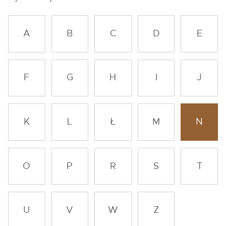
A
B
C
D
E
F
G
H
I
J
K
L
Ł
M
N
O
P
R
S
T
U
V
W
Z