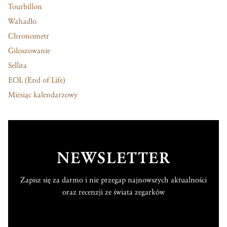
Tourbillon
Wahadło
Chronometr
Giloszowanie
Sellita
EOL (End of Life)
Miesiąc kalendarzowy
NEWSLETTER
Zapisz się za darmo i nie przegap najnowszych aktualności
oraz recenzji ze świata zegarków