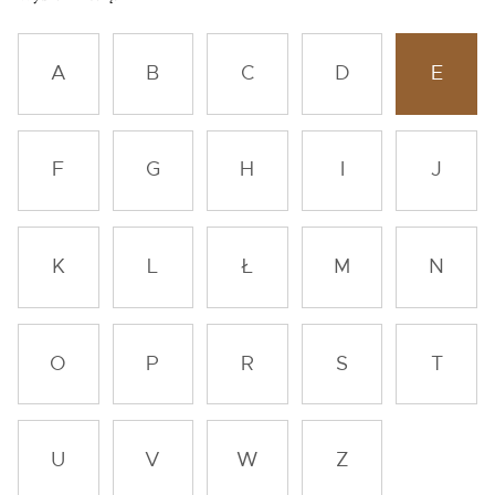
A
B
C
D
E
F
G
H
I
J
K
L
Ł
M
N
O
P
R
S
T
U
V
W
Z