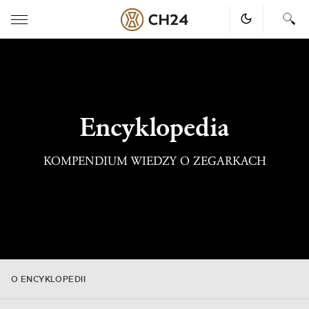
Skip
to
content
Encyklopedia
KOMPENDIUM WIEDZY O ZEGARKACH
O ENCYKLOPEDII