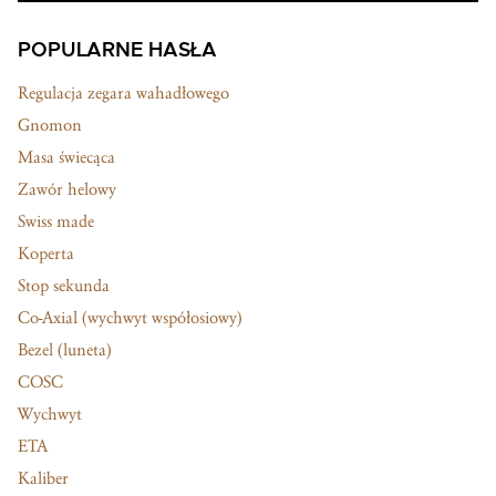
POPULARNE HASŁA
Regulacja zegara wahadłowego
Gnomon
Masa świecąca
Zawór helowy
Swiss made
Koperta
Stop sekunda
Co-Axial (wychwyt współosiowy)
Bezel (luneta)
COSC
Wychwyt
ETA
Kaliber