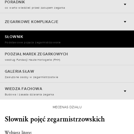
PORADNIK
co warto wiedzieć przed zakupem zegarka
ZEGARKOWE KOMPLIKACJE
SŁOWNIK
Podstawowe pojęcia zegarmistrzowskie
PODZIAŁ MAREK ZEGARKOWYCH
według Fundacji Haute Horlogerie (FHH)
GALERIA SŁAW
Zasłużone osoby w zegarmistrzostwie
WIEDZA FACHOWA
Budowa i zasada działania zegarka
MECENAS DZIAŁU
Słownik pojęć zegarmistrzowskich
Wybierz literę: