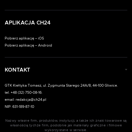
APLIKACJA CH24
Pobierz aplikację – iOS
Pobierz aplikację – Android
KONTAKT
GTK Kiełtyka Tomasz, ul. Zygmunta Starego 24A/8, 44-100 Gliwice.
tel. +48 (32) 750-08-16.
email: redakcja@ch24.pl
NIP: 631-189-87-10
Nazwy własne firm, produktów, instytucji, a także ich znaki towarowe są
własnością tychże firm, podobnie jak materiały graficzne i filmowe
wykorzystane w serwisie.