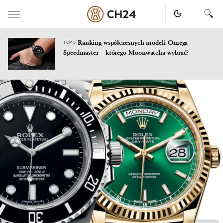
Ranking współczesnych modeli Omega
TOP 5
Speedmaster – którego Moonwatcha wybrać?
Skip
to
content