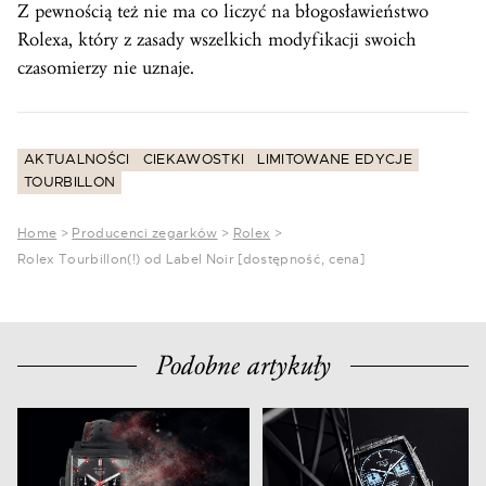
Z pewnością też nie ma co liczyć na błogosławieństwo
Rolexa, który z zasady wszelkich modyfikacji swoich
czasomierzy nie uznaje.
AKTUALNOŚCI
CIEKAWOSTKI
LIMITOWANE EDYCJE
TOURBILLON
Home
>
Producenci zegarków
>
Rolex
>
Rolex Tourbillon(!) od Label Noir [dostępność, cena]
Podobne artykuły