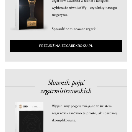
zegarków. Laureata w jednej z kategorii
wybieracie również Wy – czytelnicy naszego
magazynu.
Sprawdź nominowane zegarki!
PRZEJDŹ NA ZEGAREKROKU.PL
Słownik pojęć
zegarmistrzowskich
Wyjaśniamy pojęcia związane ze światem
zegarków – zarówno te proste, jak i bardziej
skomplikowane.