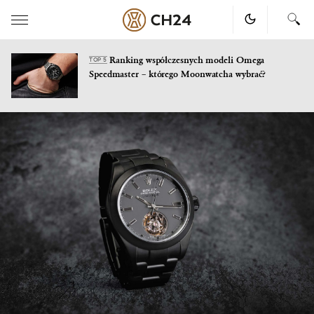
Ranking współczesnych modeli Omega
TOP 5
Speedmaster – którego Moonwatcha wybrać?
Skip
to
content