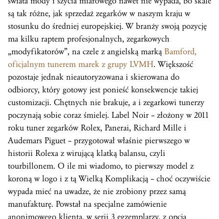
świata mody i szycia miarowego nawet nie wypada, bo skale
są tak różne, jak sprzedaż zegarków w naszym kraju w
stosunku do średniej europejskiej. W branży swoją pozycję
ma kilku raptem profesjonalnych, zegarkowych
„modyfikatorów”, na czele z angielską marką
Bamford,
oficjalnym tunerem marek z grupy LVMH
. Większość
pozostaje jednak nieautoryzowana i skierowana do
odbiorcy, który gotowy jest ponieść konsekwencje takiej
customizacji. Chętnych nie brakuje, a i zegarkowi tunerzy
poczynają sobie coraz śmielej. Label Noir – złożony w 2011
roku tuner zegarków Rolex, Panerai, Richard Mille i
Audemars Piguet – przygotował właśnie pierwszego w
historii Rolexa z wirującą klatką balansu, czyli
tourbillonem. O ile mi wiadomo, to pierwszy model z
koroną w logo i z tą Wielką Komplikacją – choć oczywiście
wypada mieć na uwadze, że nie zrobiony przez samą
manufakturę. Powstał na specjalne zamówienie
anonimowego klienta, w serii 3 egzemplarzy, z opcją