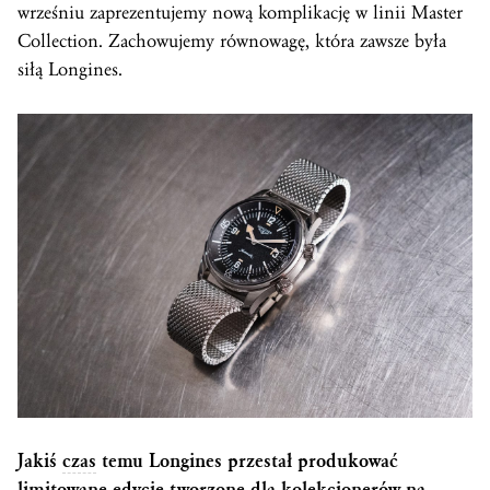
wrześniu zaprezentujemy nową komplikację w linii Master
Collection. Zachowujemy równowagę, która zawsze była
siłą Longines.
Jakiś
czas
temu Longines przestał produkować
limitowane edycje tworzone dla kolekcjonerów na