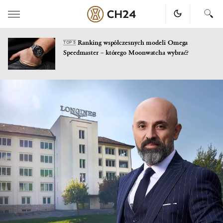
Ranking współczesnych modeli Omega
TOP 5
Speedmaster – którego Moonwatcha wybrać?
Skip
to
content