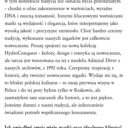
w tym kontekście tradycja nie oznacza bycia przestarzałym
– chodzi o silne zakorzenienie w wartościach, wyraźne
DNA i mocną tożsamość. Innymi kluczowymi wartościami
marki są wydajność i elegancja, które interpretujemy jako
wysoką jakość i precyzyjne rzemiosło. Choć bardzo cenimy
tradycję, wykonanie naszych zegarków jest całkowicie
nowoczesne. Proszę spojrzeć na nową kolekcję
HydroConquest – kolory, design i estetyka są nowoczesne,
ale tarcza jest wzorowana na tej z modelu Admiral Diver z
naszych archiwów, z 1992 roku. Czerpiemy inspirację z
historii, aby tworzyć nowoczesne zegarki. Wydaje mi się, że
to bliskie polskiej kulturze – to moja pierwsza wizyta w
Polsce i do tej pory byłem tylko w Krakowie, ale
zauważyłem tam szacunek dla historii, a to jest piękne.
Jesteśmy dumni z naszej tradycji, ale jednocześnie
świadomi potrzeb współczesnego konsumenta.
Jak opisałbyś swoją wizję marki oraz idealnego klienta?