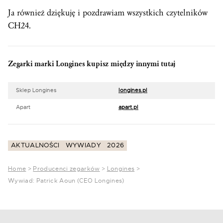
Ja również dziękuję i pozdrawiam wszystkich czytelników
CH24.
Zegarki marki Longines kupisz między innymi tutaj
Sklep Longines
longines.pl
Apart
apart.pl
AKTUALNOŚCI
WYWIADY
2026
Home
>
Producenci zegarków
>
Longines
>
Wywiad: Patrick Aoun (CEO Longines)