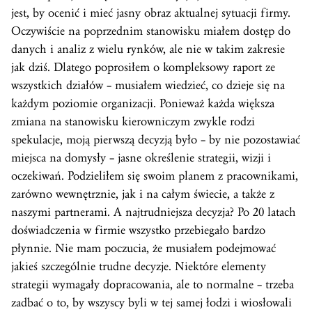
jest, by ocenić i mieć jasny obraz aktualnej sytuacji firmy.
Oczywiście na poprzednim stanowisku miałem dostęp do
danych i analiz z wielu rynków, ale nie w takim zakresie
jak dziś. Dlatego poprosiłem o kompleksowy raport ze
wszystkich działów – musiałem wiedzieć, co dzieje się na
każdym poziomie organizacji. Ponieważ każda większa
zmiana na stanowisku kierowniczym zwykle rodzi
spekulacje, moją pierwszą decyzją było – by nie pozostawiać
miejsca na domysły – jasne określenie strategii, wizji i
oczekiwań. Podzieliłem się swoim planem z pracownikami,
zarówno wewnętrznie, jak i na całym świecie, a także z
naszymi partnerami. A najtrudniejsza decyzja? Po 20 latach
doświadczenia w firmie wszystko przebiegało bardzo
płynnie. Nie mam poczucia, że musiałem podejmować
jakieś szczególnie trudne decyzje. Niektóre elementy
strategii wymagały dopracowania, ale to normalne – trzeba
zadbać o to, by wszyscy byli w tej samej łodzi i wiosłowali