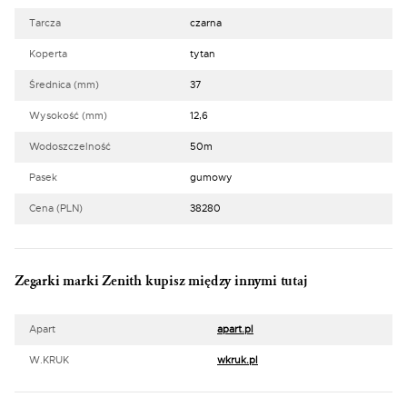
Tarcza
czarna
Koperta
tytan
Średnica (mm)
37
Wysokość (mm)
12,6
Wodoszczelność
50m
Pasek
gumowy
Cena (PLN)
38280
Zegarki marki Zenith kupisz między innymi tutaj
Apart
apart.pl
W.KRUK
wkruk.pl