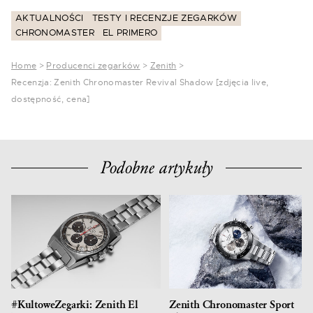
AKTUALNOŚCI
TESTY I RECENZJE ZEGARKÓW
CHRONOMASTER
EL PRIMERO
Home
>
Producenci zegarków
>
Zenith
>
Recenzja: Zenith Chronomaster Revival Shadow [zdjęcia live,
dostępność, cena]
Podobne artykuły
#KultoweZegarki: Zenith El
Zenith Chronomaster Sport