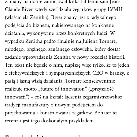
Zmiany na dobre zainicjował kilka lat temu sam Jean-
Claude Biver, wtedy szef działu zegarków grupy LVMH
(właściciela Zenitha). Biver znany jest z radykalnego
podejścia do biznesu, nakierowanego na konkretne
działania, wykonywane przez konkretnych ludzi. W
wypadku Zenitha padło finalnie na Juliena Tornare,
młodego, prężnego, zaufanego człowieka, który dostał
zadanie wprowadzenia Zenitha w nowy rozdział historii.
Ten tekst nie będzie o nim, napiszę więc tylko, że to jeden
z efektywniejszych i sympatyczniejszych CEO w branży, z
pasją i jasną wizją działania. Tornare konsekwentnie
realizuje motto „future of innovation” („przyszłość
innowacji”) – coś na kształt łączenia zegarmistrzowskiej
tradycji manufaktury z nowym podejściem do
projektowania i konstruowania zegarków. Bohater tej
recenzji jest tego doskonałym przykładem.