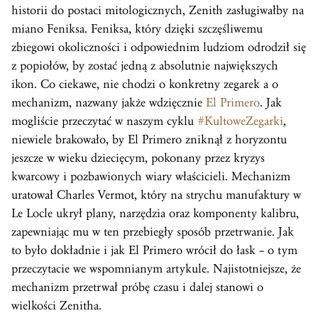
historii do postaci mitologicznych, Zenith zasługiwałby na
miano Feniksa. Feniksa, który dzięki szczęśliwemu
zbiegowi okoliczności i odpowiednim ludziom odrodził się
z popiołów, by zostać jedną z absolutnie największych
ikon. Co ciekawe, nie chodzi o konkretny zegarek a o
mechanizm, nazwany jakże wdzięcznie
El Primero
. Jak
mogliście przeczytać w naszym cyklu
#KultoweZegarki
,
niewiele brakowało, by El Primero zniknął z horyzontu
jeszcze w wieku dziecięcym, pokonany przez kryzys
kwarcowy i pozbawionych wiary właścicieli. Mechanizm
uratował Charles Vermot, który na strychu manufaktury w
Le Locle ukrył plany, narzędzia oraz komponenty kalibru,
zapewniając mu w ten przebiegły sposób przetrwanie. Jak
to było dokładnie i jak El Primero wrócił do łask – o tym
przeczytacie we wspomnianym artykule. Najistotniejsze, że
mechanizm przetrwał próbę czasu i dalej stanowi o
wielkości Zenitha.