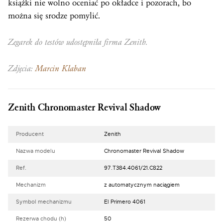
książki nie wolno oceniać po okładce i pozorach, bo
można się srodze pomylić.
Zegarek do testów udostępniła firma Zenith.
Zdjęcia:
Marcin Klaban
Zenith Chronomaster Revival Shadow
Producent
Zenith
Nazwa modelu
Chronomaster Revival Shadow
Ref.
97.T384.4061/21.C822
Mechanizm
z automatycznym naciągiem
Symbol mechanizmu
El Primero 4061
Rezerwa chodu (h)
50