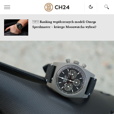
Ranking współczesnych modeli Omega
TOP 5
Speedmaster – którego Moonwatcha wybrać?
Skip
to
content