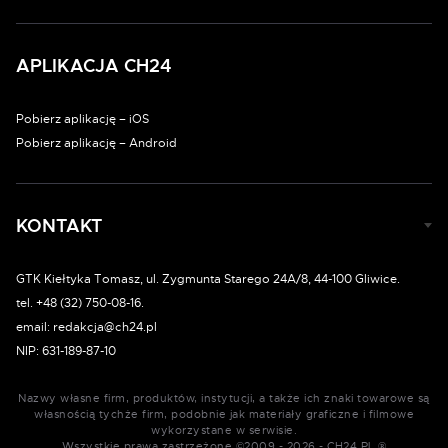
APLIKACJA CH24
Pobierz aplikację – iOS
Pobierz aplikację – Android
KONTAKT
GTK Kiełtyka Tomasz, ul. Zygmunta Starego 24A/8, 44-100 Gliwice.
tel. +48 (32) 750-08-16.
email: redakcja@ch24.pl
NIP: 631-189-87-10
Nazwy własne firm, produktów, instytucji, a także ich znaki towarowe są
własnością tychże firm, podobnie jak materiały graficzne i filmowe
wykorzystane w serwisie.
Wszystkie prawa zastrzeżone ©2009 - 2026 - CH24.PL ®