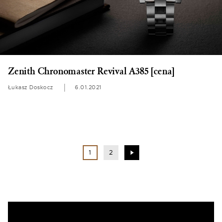
Zenith Chronomaster Revival A385 [cena]
Łukasz Doskocz
6.01.2021
1
2