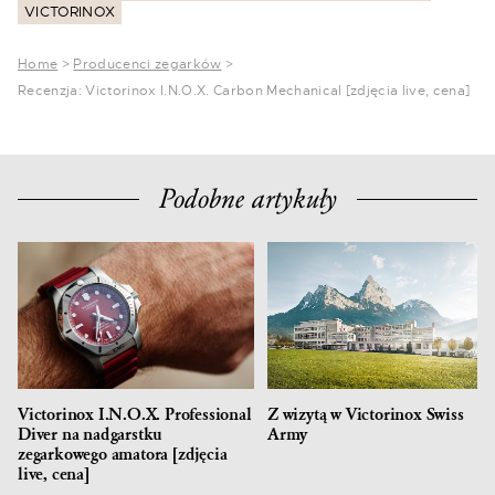
VICTORINOX
Home
>
Producenci zegarków
>
Recenzja: Victorinox I.N.O.X. Carbon Mechanical [zdjęcia live, cena]
Podobne artykuły
Victorinox I.N.O.X. Professional
Z wizytą w Victorinox Swiss
Diver na nadgarstku
Army
zegarkowego amatora [zdjęcia
live, cena]