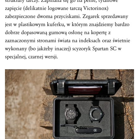
struktury tarczy. Zapinana się go na pełne, tytanowe
zapięcie (delikatnie logowane tarczą Victorinox)
zabezpieczone dwoma przyciskami. Zegarek sprzedawany
jest w plastikowym kuferku, w którym znajdziemy bardzo
dobrze dopasowaną gumową osłonę na kopertę z
zaznaczonymi stronami świata na indeksach oraz świetnie
wykonany (bo jakżeby inaczej) scyzoryk Spartan SC w
specjalnej, czarnej wersji.