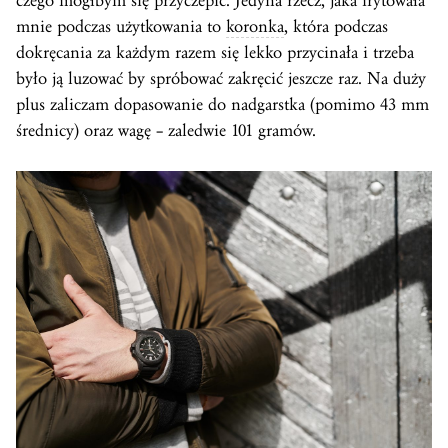
czego mógłbym się przyczepić. Jedyna rzecz, jaka irytowała
mnie podczas użytkowania to
koronka
, która podczas
dokręcania za każdym razem się lekko przycinała i trzeba
było ją luzować by spróbować zakręcić jeszcze raz. Na duży
plus zaliczam dopasowanie do nadgarstka (pomimo 43 mm
średnicy) oraz wagę – zaledwie 101 gramów.