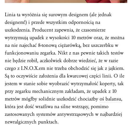
Linia ta wyróżnia się surowym designem (ale jednak
designem!) i przede wszystkim odpornością na
uszkodzenia. Producent zapewnia, że czasomierze
wytrzymują upadek z wysokości 10 metrów oraz, że można
na nie najechać 8-tonową ciężarówką, bez uszczerbku w
funkcjonowaniu zegarka. Nikt z nas pewnie takich testów
nie będzie robił, aczkolwiek dobrze wiedzieć, że w razie
czego z I.N.O.X.em nie trzeba obchodzić się jak z jajkiem.
Są to oczywiście założenia dla kwarcowej części linii. O ile
jestem w stanie sobie wyobrazić wytrzymałość koperty, tak
przy zegarku mechanicznym zakładam, że upadek z 10
metrów mógłby solidnie uszkodzić chociażby
oś balansu
,
która jest dość wrażliwa na silne wstrząsy, pomimo
zastosowanych systemów antywstrząsowych w najbardziej
newralgicznych punktach.