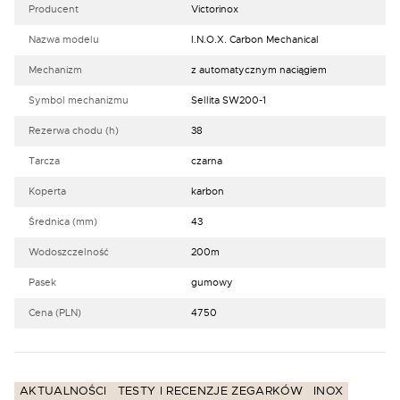
Producent
Victorinox
Nazwa modelu
I.N.O.X. Carbon Mechanical
Mechanizm
z automatycznym naciągiem
Symbol mechanizmu
Sellita SW200-1
Rezerwa chodu (h)
38
Tarcza
czarna
Koperta
karbon
Średnica (mm)
43
Wodoszczelność
200m
Pasek
gumowy
Cena (PLN)
4750
AKTUALNOŚCI
TESTY I RECENZJE ZEGARKÓW
INOX