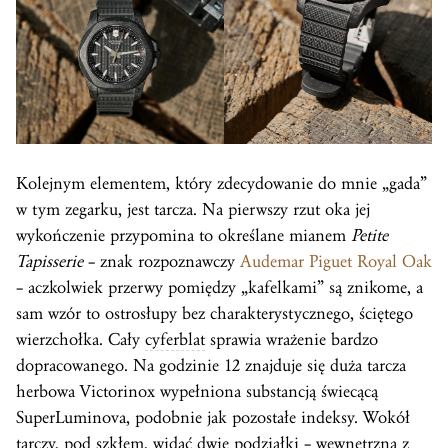
Kolejnym elementem, który zdecydowanie do mnie „gada”
w tym zegarku, jest tarcza. Na pierwszy rzut oka jej
wykończenie przypomina to określane mianem
Petite
Tapisserie
– znak rozpoznawczy
Audemar Piguet Royal Oak
– aczkolwiek przerwy pomiędzy „kafelkami” są znikome, a
sam wzór to ostrosłupy bez charakterystycznego, ściętego
wierzchołka. Cały
cyferblat
sprawia wrażenie bardzo
dopracowanego. Na godzinie 12 znajduje się duża tarcza
herbowa Victorinox wypełniona substancją świecącą
SuperLuminova, podobnie jak pozostałe indeksy. Wokół
tarczy, pod szkłem, widać dwie podziałki – wewnętrzną z