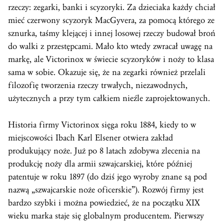
rzeczy: zegarki, banki i scyzoryki. Za dzieciaka każdy chciał
mieć czerwony scyzoryk MacGyvera, za pomocą którego ze
sznurka, taśmy klejącej i innej losowej rzeczy budował broń
do walki z przestępcami. Mało kto wtedy zwracał uwagę na
markę, ale Victorinox w świecie scyzoryków i noży to klasa
sama w sobie. Okazuje się, że na zegarki również przelali
filozofię tworzenia rzeczy trwałych, niezawodnych,
użytecznych a przy tym całkiem nieźle zaprojektowanych.
Historia firmy Victorinox sięga roku 1884, kiedy to w
miejscowości Ibach Karl Elsener otwiera zakład
produkujący noże. Już po 8 latach zdobywa zlecenia na
produkcję noży dla armii szwajcarskiej, które później
patentuje w roku 1897 (do dziś jego wyroby znane są pod
nazwą „szwajcarskie noże oficerskie”). Rozwój firmy jest
bardzo szybki i można powiedzieć, że na początku XIX
wieku marka staje się globalnym producentem. Pierwszy