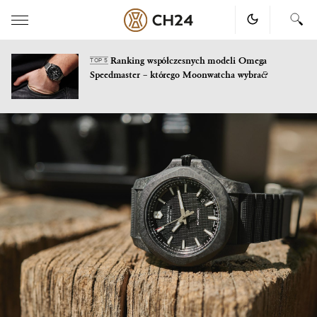
Ranking współczesnych modeli Omega
TOP 5
Speedmaster – którego Moonwatcha wybrać?
Skip
to
content