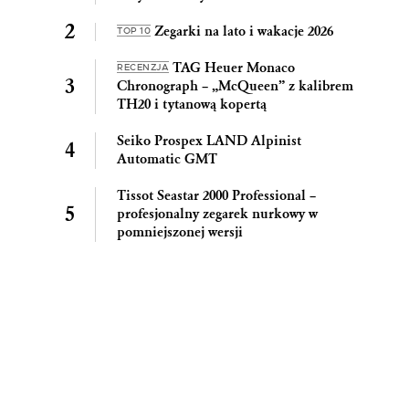
Zegarki na lato i wakacje 2026
TOP 10
TAG Heuer Monaco
RECENZJA
Chronograph – „McQueen” z kalibrem
TH20 i tytanową kopertą
Seiko Prospex LAND Alpinist
Automatic GMT
Tissot Seastar 2000 Professional –
profesjonalny zegarek nurkowy w
pomniejszonej wersji