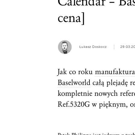
Calendar – Base
cena]
Łukasz Doskocz
29.03.2
Jak co roku
manufaktura
Baselworld
całą plejadę 
kompletnie nowych refere
Ref.5320G w pięknym, o