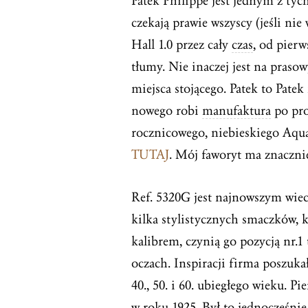
Patek Philippe jest jednym z ty
czekają prawie wszyscy (jeśli nie
Hall 1.0 przez cały
czas
, od pierw
tłumy. Nie inaczej jest na pras
miejsca stojącego. Patek to Patek
nowego robi
manufaktura
po pro
rocznicowego, niebieskiego Aqua
TUTAJ
. Mój faworyt ma znacznie
Ref. 5320G jest najnowszym wie
kilka stylistycznych smaczków,
kalibrem, czynią go pozycją nr.1
oczach. Inspiracji firma poszuka
40., 50. i 60. ubiegłego wieku. P
w roku 1925. Był to jednocześni