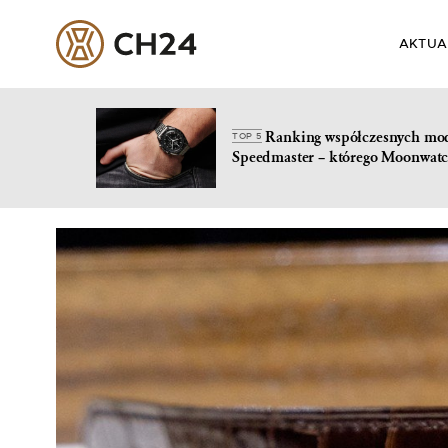
AKTUA
Ranking współczesnych mo
TOP 5
Speedmaster – którego Moonwatc
Skip
to
content