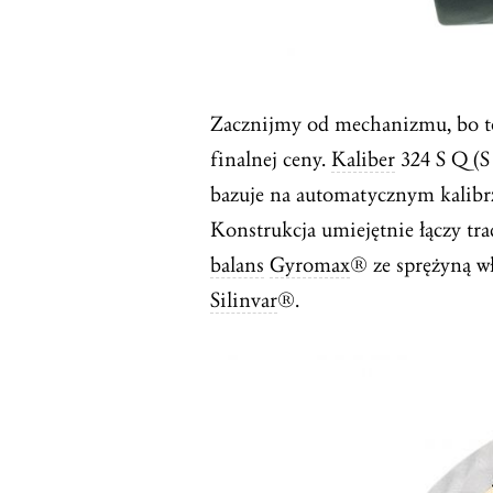
Zacznijmy od mechanizmu, bo to 
finalnej ceny.
Kaliber
324 S Q (S
bazuje na automatycznym kalibr
Konstrukcja umiejętnie łączy tr
balans
Gyromax
® ze sprężyną 
Silinvar
®.