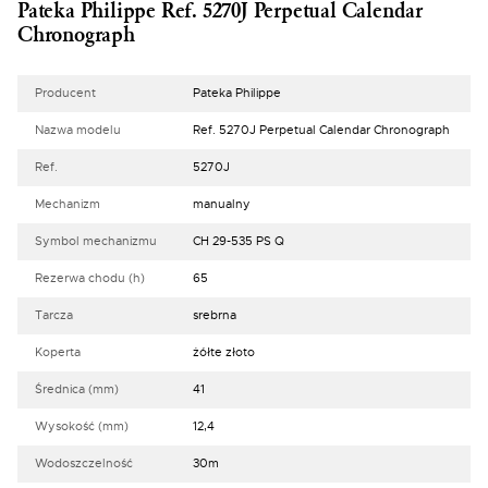
Pateka Philippe Ref. 5270J Perpetual Calendar
Chronograph
Producent
Pateka Philippe
Nazwa modelu
Ref. 5270J Perpetual Calendar Chronograph
Ref.
5270J
Mechanizm
manualny
Symbol mechanizmu
CH 29-535 PS Q
Rezerwa chodu (h)
65
Tarcza
srebrna
Koperta
żółte złoto
Średnica (mm)
41
Wysokość (mm)
12,4
Wodoszczelność
30m