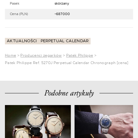
Pasek
skórzany
Cena (PLN)
~687000
AKTUALNOŚCI
PERPETUAL CALENDAR
Home
>
Producenci zegarków
>
Patek Philippe
>
Patek Philippe Ref. 5270J Perpetual Calendar Chronograph [cena]
Podobne artykuły