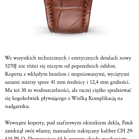
We wszystkich technicznych i estetycznych detalach nowy
5270J nie różni się niczym od poprzednich odsłon.
Koperta
z wklęsłym bezelem i stopniowanymi, wyciętymi
uszami mierzy spore 41 mm średnicy i 12,4 mm grubości.
Ma też 30 m wodoszczelności, ale raczej ciężko spodziewać
się kogokolwiek pływającego z Wielką Komplikacją na
nadgarstku.
Wewnątrz koperty, pod szafirowym okienkiem dekla, Patek
zamknął swój własny, manualnie nakręcany
kaliber
CH 29-
535 PS Q. Dysponujący 65 h rezerwy chodu mechanizm