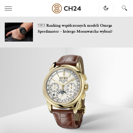
Ranking współczesnych modeli Omega
TOP 5
Speedmaster – którego Moonwatcha wybrać?
Skip
to
content