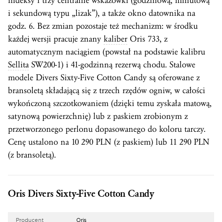
indeksy i trzy centralne wskazówki (godzinową, minutową
i sekundową typu „lizak”), a także okno datownika na
godz. 6. Bez zmian pozostaje też mechanizm: w środku
każdej wersji pracuje znany
kaliber
Oris 733, z
automatycznym naciągiem (powstał na podstawie kalibru
Sellita
SW200-1) i 41-godzinną rezerwą chodu. Stalowe
modele Divers Sixty-Five Cotton Candy są oferowane z
bransoletą składającą się z trzech rzędów ogniw, w całości
wykończoną szczotkowaniem (dzięki temu zyskała matową,
satynową powierzchnię) lub z paskiem zrobionym z
przetworzonego perlonu dopasowanego do koloru tarczy.
Cenę ustalono na 10 290 PLN (z paskiem) lub 11 290 PLN
(z bransoletą).
Oris Divers Sixty-Five Cotton Candy
Producent
Oris