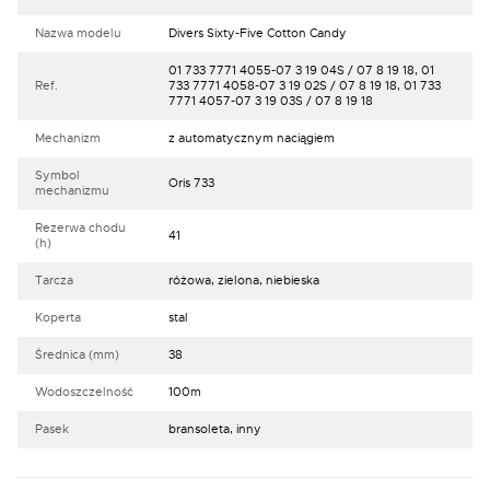
Nazwa modelu
Divers Sixty-Five Cotton Candy
01 733 7771 4055-07 3 19 04S / 07 8 19 18, 01
Ref.
733 7771 4058-07 3 19 02S / 07 8 19 18, 01 733
7771 4057-07 3 19 03S / 07 8 19 18
Mechanizm
z automatycznym naciągiem
Symbol
Oris 733
mechanizmu
Rezerwa chodu
41
(h)
Tarcza
różowa, zielona, niebieska
Koperta
stal
Średnica (mm)
38
Wodoszczelność
100m
Pasek
bransoleta, inny