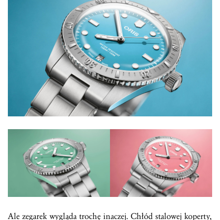
Ale zegarek wygląda trochę inaczej. Chłód stalowej koperty,