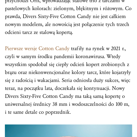
przychodzi Oris, wprowadzając stalowe trio z tarczami w
pastelowych kolorach: zielonym, błękitnym i różowym. Co
prawda, Divers Sixty-Five Cotton Candy nie jest całkiem
nowym modelem, ale nowością jest połączenie tych trzech
odcieni tarcz ze stalową kopertą.
Pierwsze wersje Cotton Candy
trafiły na rynek w 2021 r.,
czyli w samym środku pandemii koronawirusa. Wtedy
wszystkim spodobał się ciepły odcień kopert zrobionych z
brązu oraz niekonwencjonalne kolory tarcz, które kojarzyły
się z radością i wakacjami. Seria odniosła duży sukces, więc
teraz, na początku lata, doczekała się kontynuacji. Nowy
Divers Sixty-Five Cotton Candy ma taką samą kopertę o
uniwersalnej średnicy 38 mm i wodoszczelności do 100 m,
i te same detale co poprzednik.