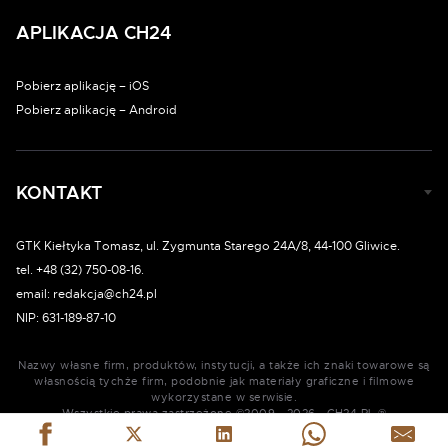
APLIKACJA CH24
Pobierz aplikację – iOS
Pobierz aplikację – Android
KONTAKT
GTK Kiełtyka Tomasz, ul. Zygmunta Starego 24A/8, 44-100 Gliwice.
tel. +48 (32) 750-08-16.
email: redakcja@ch24.pl
NIP: 631-189-87-10
Nazwy własne firm, produktów, instytucji, a także ich znaki towarowe są
własnością tychże firm, podobnie jak materiały graficzne i filmowe
wykorzystane w serwisie.
Wszystkie prawa zastrzeżone ©2009 - 2026 - CH24.PL ®