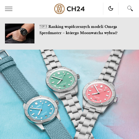
Ranking współczesnych modeli Omega
TOP 5
Speedmaster – którego Moonwatcha wybrać?
Skip
to
content