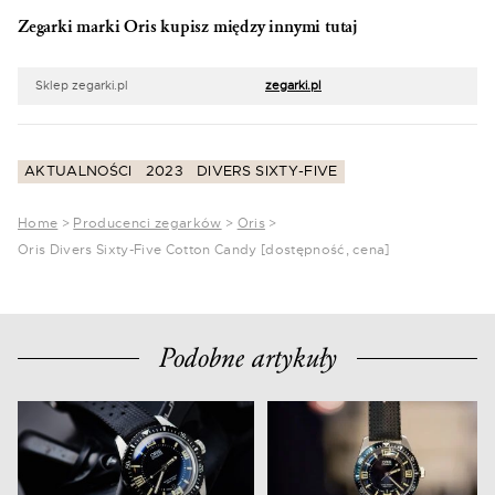
Zegarki marki Oris kupisz między innymi tutaj
Sklep zegarki.pl
zegarki.pl
AKTUALNOŚCI
2023
DIVERS SIXTY-FIVE
Home
>
Producenci zegarków
>
Oris
>
Oris Divers Sixty-Five Cotton Candy [dostępność, cena]
Podobne artykuły