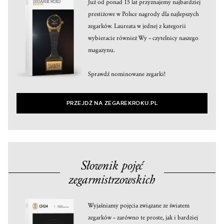
Już od ponad 15 lat przyznajemy najbardziej
prestiżowe w Polsce nagrody dla najlepszych
zegarków. Laureata w jednej z kategorii
wybieracie również Wy – czytelnicy naszego
magazynu.
Sprawdź nominowane zegarki!
PRZEJDŹ NA ZEGAREKROKU.PL
Słownik pojęć
zegarmistrzowskich
Wyjaśniamy pojęcia związane ze światem
zegarków – zarówno te proste, jak i bardziej