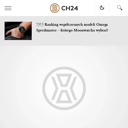
Ranking współczesnych modeli Omega
TOP 5
Speedmaster – którego Moonwatcha wybrać?
Skip
to
content