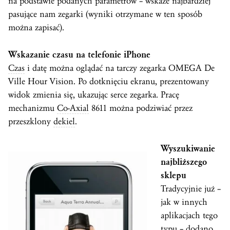
na podstawie podanych parametrów – wskaże najbardziej
pasujące nam zegarki (wyniki otrzymane w ten sposób
można zapisać).
Wskazanie czasu na telefonie iPhone
Czas
i datę można oglądać na tarczy zegarka OMEGA De
Ville Hour Vision. Po dotknięciu ekranu, prezentowany
widok zmienia się, ukazując serce zegarka. Pracę
mechanizmu
Co-Axial
8611 można podziwiać przez
przeszklony
dekiel
.
Wyszukiwanie
najbliższego
sklepu
Tradycyjnie już –
jak w innych
aplikacjach tego
typu – dodano