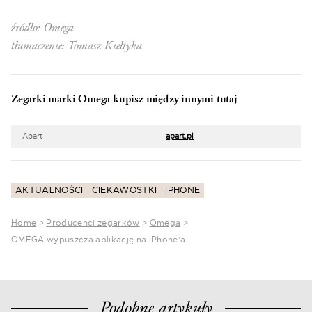
źródło: Omega
tłumaczenie: Tomasz Kiełtyka
Zegarki marki Omega kupisz między innymi tutaj
Apart
apart.pl
AKTUALNOŚCI
CIEKAWOSTKI
IPHONE
Home
>
Producenci zegarków
>
Omega
>
OMEGA wypuszcza aplikację na iPhone’a
Podobne artykuły