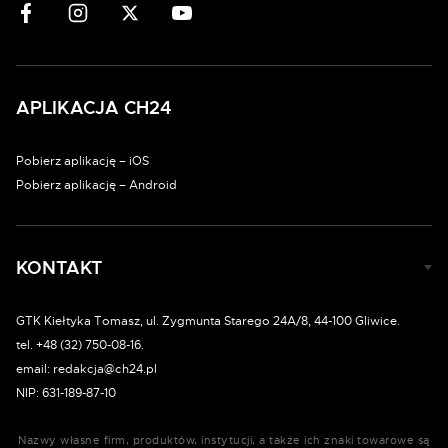
APLIKACJA CH24
Pobierz aplikację – iOS
Pobierz aplikację – Android
KONTAKT
GTK Kiełtyka Tomasz, ul. Zygmunta Starego 24A/8, 44-100 Gliwice.
tel. +48 (32) 750-08-16.
email: redakcja@ch24.pl
NIP: 631-189-87-10
Nazwy własne firm, produktów, instytucji, a także ich znaki towarowe są