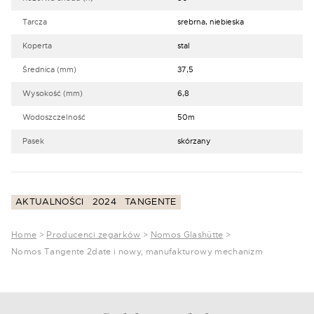
Tarcza
srebrna, niebieska
Koperta
stal
Średnica (mm)
37,5
Wysokość (mm)
6,8
Wodoszczelność
50m
Pasek
skórzany
AKTUALNOŚCI
2024
TANGENTE
Home
>
Producenci zegarków
>
Nomos Glashütte
>
Nomos Tangente 2date i nowy, manufakturowy mechanizm