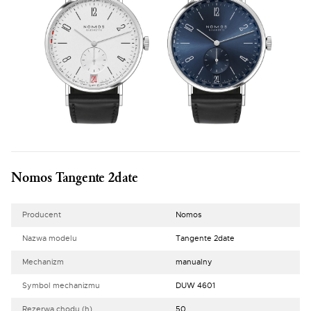
Nomos Tangente 2date
Producent
Nomos
Nazwa modelu
Tangente 2date
Mechanizm
manualny
Symbol mechanizmu
DUW 4601
Rezerwa chodu (h)
50