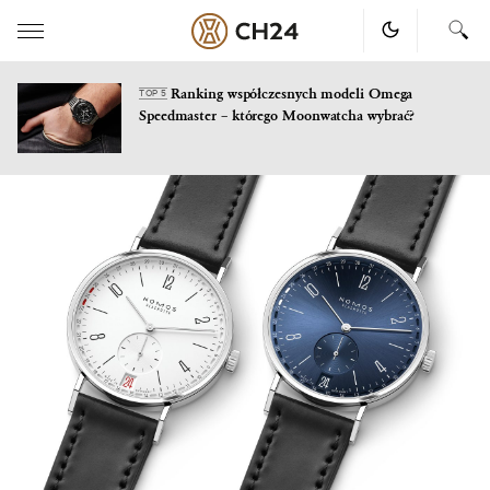
Ranking współczesnych modeli Omega
TOP 5
Speedmaster – którego Moonwatcha wybrać?
Skip
to
content