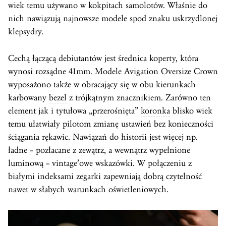
wiek temu używano w kokpitach samolotów. Właśnie do
nich nawiązują najnowsze modele spod znaku uskrzydlonej
klepsydry.
Cechą łączącą debiutantów jest średnica koperty, która
wynosi rozsądne 41mm. Modele Avigation Oversize Crown
wyposażono także w obracający się w obu kierunkach
karbowany
bezel
z trójkątnym znacznikiem. Zarówno ten
element jak i tytułowa „przerośnięta”
koronka
blisko wiek
temu ułatwiały pilotom zmianę ustawień bez konieczności
ściągania rękawic. Nawiązań do historii jest więcej np.
ładne – pozłacane z zewątrz, a wewnątrz wypełnione
luminową – vintage’owe wskazówki. W połączeniu z
białymi indeksami zegarki zapewniają dobrą czytelność
nawet w słabych warunkach oświetleniowych.