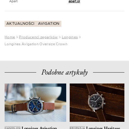
Apart
apart.pl
AKTUALNOŚCI
AVIGATION
Home
>
Producenci zegarków
>
Longines
>
Longines Avigation Oversize Crown
Podobne artykuły
Longines Avigation
Longines Heritage
HANDS-ON
RECENZJA