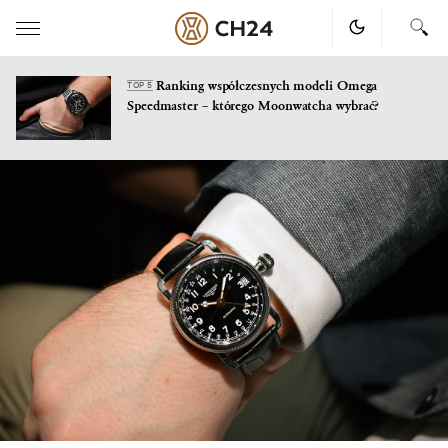
Ranking współczesnych modeli Omega
TOP 5
Speedmaster – którego Moonwatcha wybrać?
Skip
to
content