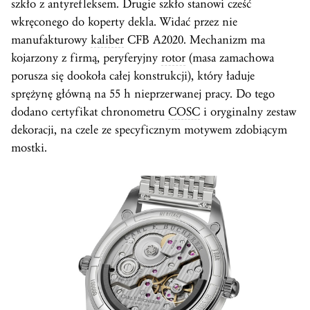
szkło z antyrefleksem. Drugie szkło stanowi cześć
wkręconego do koperty dekla. Widać przez nie
manufakturowy
kaliber
CFB A2020. Mechanizm ma
kojarzony z firmą, peryferyjny
rotor
(masa zamachowa
porusza się dookoła całej konstrukcji), który ładuje
sprężynę główną na 55 h nieprzerwanej pracy. Do tego
dodano certyfikat chronometru
COSC
i oryginalny zestaw
dekoracji, na czele ze specyficznym motywem zdobiącym
mostki.