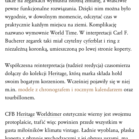
także na zegarkach wymusiła istotną zmianę, a właściwie
pewne funkcjonalne rozwiązania. Dzięki nim można było
wygodnie, w dowolnym momencie, odczytać
czas
w
praktycznie każdym miejscu na ziemi. Komplikację
nazwano wymownie
World Time
. W interpretacji Carl F.
Bucherer zegarek taki miał czytelny
cyferblat
i ring z
niezależną koronką, umieszczoną po lewej stronie koperty.
Współczesna reinterpretacja (tudzież reedycja) czasomierza
dołączy do kolekcji
Heritage
, którą marka składa hołd
swoim bogatym korzeniom. Wcześniej pojawiły się w niej
m.in.
modele z chronografem i rocznym kalendarzem
oraz
tourbillonem.
CFB
Heritage
Worldtimer
estetycznie wierny jest swojemu
protoplaście, trafić więc powinien przede wszystkim w
gusta miłośników klimatu vintage. Ładnie wyoblana, płaska
koperta
z płynnie wychodzącymi z jej obrysu uszami, ma