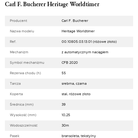
Carl F. Bucherer Heritage Worldtimer
Producent
Carl F. Bucherer
Nazwa modelu
Heritage Worldtimer
Ref.
00.10805.03.13.01 (różowe złoto)
Mechanizm
z automatycznym naciągiem
Symbol mechanizmu
CFB 2020
Rezerwa chodu (h)
55
Tarcza
srebrna, czarna
Koperta
stal, różowe złoto
Średnica (mm)
39
Wysokość (mm)
10,25
Wodoszczelność
30m
Pasek
bransoleta, tekstylny