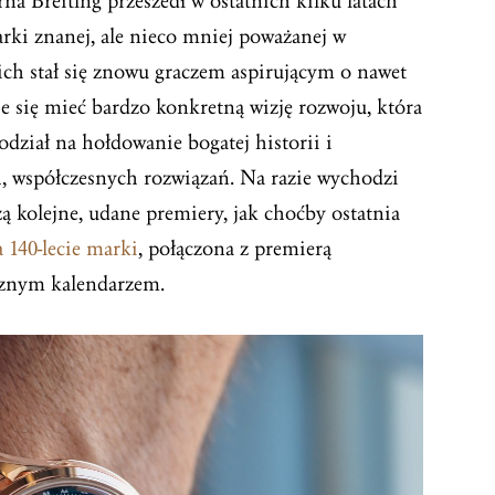
 Breitlng przeszedł w ostatnich kilku latach
ki znanej, ale nieco mniej poważanej w
ich stał się znowu graczem aspirującym o nawet
e się mieć bardzo konkretną wizję rozwoju, która
dział na hołdowanie bogatej historii i
 współczesnych rozwiązań. Na razie wychodzi
 kolejne, udane premiery, jak choćby ostatnia
 140-lecie marki
, połączona z premierą
cznym kalendarzem.