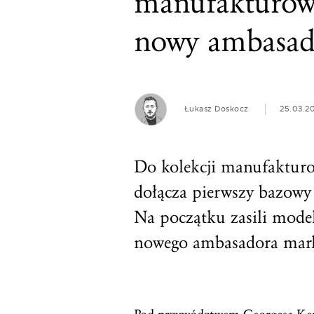
manufakturow
nowy ambasad
Łukasz Doskocz
25.03.2
Do kolekcji manufaktur
dołącza pierwszy bazow
Na początku zasili model
nowego ambasadora marki