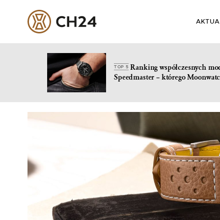
AKTUA
Ranking współczesnych mo
TOP 5
Speedmaster – którego Moonwatc
Skip
to
content