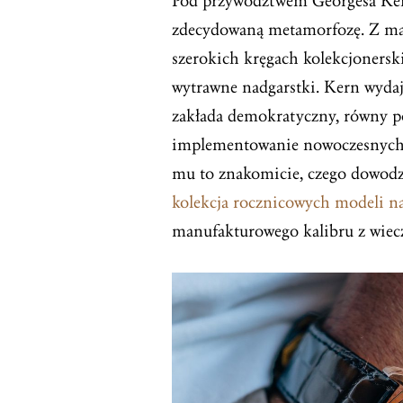
Pod przywództwem Georgesa Kerna
zdecydowaną metamorfozę. Z mar
szerokich kręgach kolekcjonersk
wytrawne nadgarstki. Kern wydaj
zakłada demokratyczny, równy po
implementowanie nowoczesnych,
mu to znakomicie, czego dowodzą
kolekcja rocznicowych modeli na
manufakturowego kalibru z wie