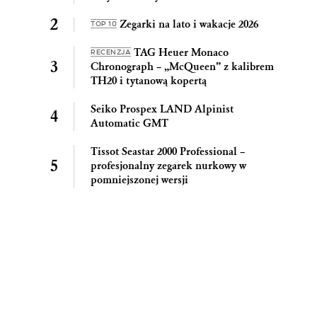
Zegarki na lato i wakacje 2026
TOP 10
TAG Heuer Monaco
RECENZJA
Chronograph – „McQueen” z kalibrem
TH20 i tytanową kopertą
Seiko Prospex LAND Alpinist
Automatic GMT
Tissot Seastar 2000 Professional –
profesjonalny zegarek nurkowy w
pomniejszonej wersji