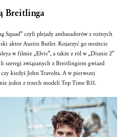
ą Breitlinga
ng Squad” czyli plejady ambasadorów z rożnych
ski aktor Austin Butler. Kojarzyć go możecie
sleya w filmie „Elvis”, a także z ról w „Diunie 2”
ili szeregi związanych z Breitlingiem gwiazd
 czy kiedyś John Travolta. A w pierwszej
ie jeden z trzech modeli Top Time B31.