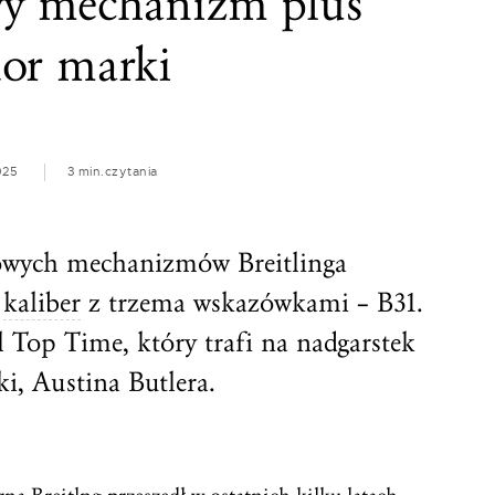
y mechanizm plus
or marki
025
3 min.
czytania
owych mechanizmów Breitlinga
y
kaliber
z trzema wskazówkami – B31.
 Top Time, który trafi na nadgarstek
, Austina Butlera.