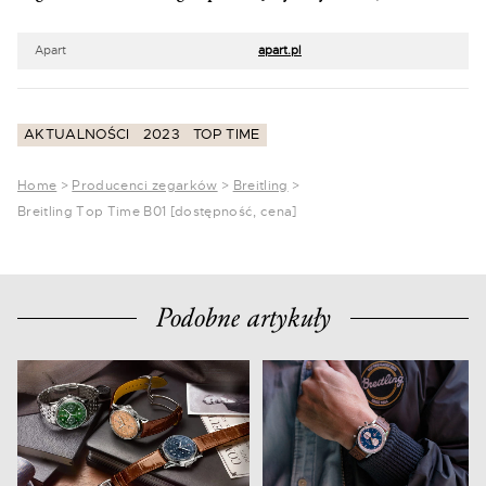
Apart
apart.pl
AKTUALNOŚCI
2023
TOP TIME
Home
>
Producenci zegarków
>
Breitling
>
Breitling Top Time B01 [dostępność, cena]
Podobne artykuły