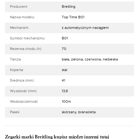
Producent
Breitling
Nazwa modelu
Top Time B01
Mechanizm
z automatycznym naciągiem
Symbol mechanizmu
B01
Rezerwa chodu (h)
70
Tarcza
biała, zielona, czerwona, niebieska
Koperta
stal
Średnica (mm)
41
Wysokość (mm)
13,8
Wodoszczelność
100m
Pasek
skórzany, bransoleta
Zegarki marki Breitling kupisz między innymi tutaj