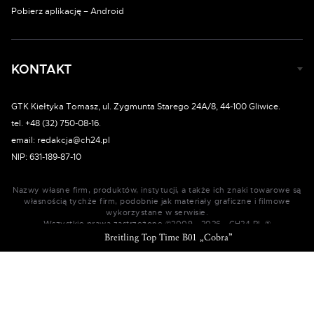
Pobierz aplikację – Android
KONTAKT
GTK Kiełtyka Tomasz, ul. Zygmunta Starego 24A/8, 44-100 Gliwice.
tel. +48 (32) 750-08-16.
email: redakcja@ch24.pl
NIP: 631-189-87-10
Nazwy własne firm, produktów, instytucji, a także ich znaki towarowe są
własnością tychże firm, podobnie jak materiały graficzne i filmowe
wykorzystane w serwisie.
Wszystkie prawa zastrzeżone ©2009 - 2026 - CH24.PL ®
Breitling Top Time B01 „Thunderbird”
Breitling Top Time B01 „Mustang”
Breitling Top Time B01 „Corvette”
Breitling Top Time B01 „Cobra”