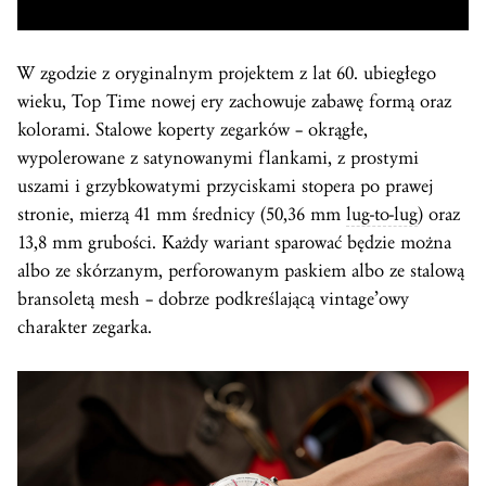
W zgodzie z oryginalnym projektem z lat 60. ubiegłego
wieku, Top Time nowej ery zachowuje zabawę formą oraz
kolorami. Stalowe koperty zegarków – okrągłe,
wypolerowane z satynowanymi flankami, z prostymi
uszami i grzybkowatymi przyciskami stopera po prawej
stronie, mierzą 41 mm średnicy (50,36 mm
lug-to-lug
) oraz
13,8 mm grubości. Każdy wariant sparować będzie można
albo ze skórzanym, perforowanym paskiem albo ze stalową
bransoletą mesh – dobrze podkreślającą vintage’owy
charakter zegarka.