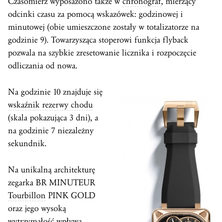
Czasomierz wyposażono także w
chronograf
, mierzący
odcinki czasu za pomocą wskazówek: godzinowej i
minutowej (obie umieszczone zostały w totalizatorze na
godzinie 9). Towarzysząca stoperowi funkcja flyback
pozwala na szybkie zresetowanie licznika i rozpoczęcie
odliczania od nowa.
Na godzinie 10 znajduje się
wskaźnik rezerwy chodu
(skala pokazująca 3 dni), a
na godzinie 7 niezależny
sekundnik.
Na unikalną architekturę
zegarka BR MINUTEUR
Tourbillon
PINK GOLD
oraz jego wysoką
wytrzymałość wpływa