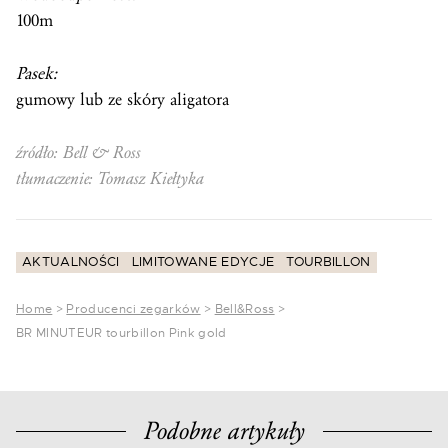
100m
Pasek:
gumowy lub ze skóry aligatora
źródło: Bell & Ross
tłumaczenie: Tomasz Kiełtyka
AKTUALNOŚCI
LIMITOWANE EDYCJE
TOURBILLON
Home
>
Producenci zegarków
>
Bell&Ross
>
BR MINUTEUR tourbillon Pink gold
Podobne artykuły