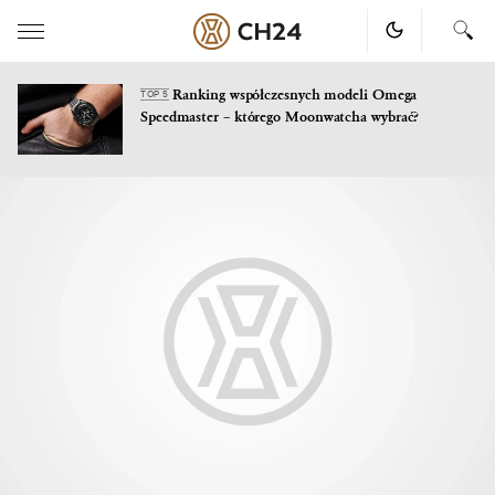
Ranking współczesnych modeli Omega
TOP 5
Speedmaster – którego Moonwatcha wybrać?
Skip
to
content