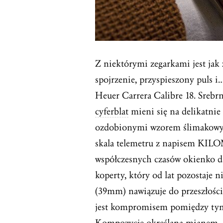
Z niektórymi zegarkami jest jak 
spojrzenie, przyspieszony puls i
Heuer Carrera Calibre 18. Srebr
cyferblat
mieni się na delikatnie
ozdobionymi wzorem ślimakowym
skala telemetru z napisem KIL
współczesnych czasów okienko da
koperty, który od lat pozostaje 
(39mm) nawiązuje do przeszłośc
jest kompromisem pomiędzy tym 
Kompozycję określaną mianem „pa