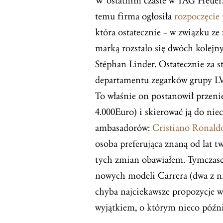
W ostatnim czasie w TAG Heuerz
temu firma ogłosiła
rozpoczęcie
która ostatecznie – w związku ze 
marką rozstało się dwóch kolej
Stéphan Linder. Ostatecznie za s
departamentu zegarków grupy LV
To właśnie on postanowił przen
4.000Euro) i skierować ją do ni
ambasadorów:
Cristiano Ronald
osoba preferująca znaną od lat 
tych zmian obawiałem. Tymczasem
nowych modeli Carrera (dwa z n
chyba najciekawsze propozycje w
wyjątkiem, o którym nieco późn