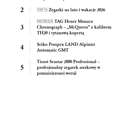
Zegarki na lato i wakacje 2026
TOP 10
TAG Heuer Monaco
RECENZJA
Chronograph – „McQueen” z kalibrem
TH20 i tytanową kopertą
Seiko Prospex LAND Alpinist
Automatic GMT
Tissot Seastar 2000 Professional –
profesjonalny zegarek nurkowy w
pomniejszonej wersji