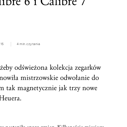
ibre 6 i Calibre 7
015
4 min.
czytania
 żeby odświeżona kolekcja zegarków
tanowiła mistrzowskie odwołanie do
tym tak magnetycznie jak trzy nowe
Heuera.