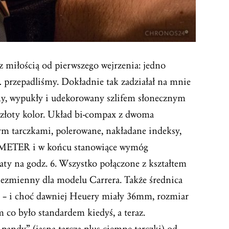
z miłością od pierwszego wejrzenia: jedno
… przepadliśmy. Dokładnie tak zadziałał na mnie
ny, wypukły i udekorowany szlifem słonecznym
 złoty kolor. Układ bi-compax z dwoma
 tarczkami, polerowane, nakładane indeksy,
OMETER i w końcu stanowiące wymóg
ty na godz. 6. Wszystko połączone z kształtem
niezmienny dla modelu Carrera. Także średnica
i – i choć dawniej Heuery miały 36mm, rozmiar
co było standardem kiedyś, a teraz.
ndy” (jasna tarcza plus ciemne tarczki) od