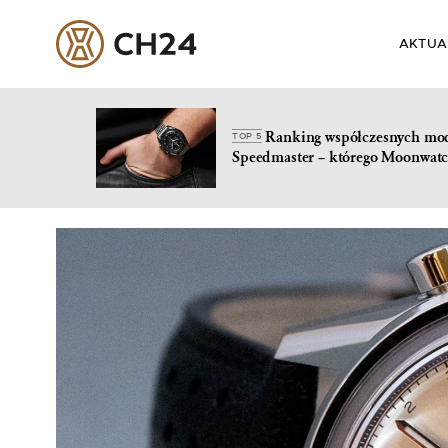
AKTUA
Ranking współczesnych mo
TOP 5
Speedmaster – którego Moonwatc
Skip
to
content