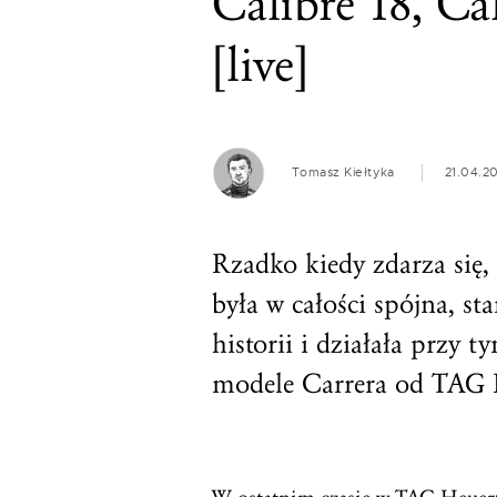
Calibre 18, Cal
[live]
Tomasz Kiełtyka
21.04.2
Rzadko kiedy zdarza się,
była w całości spójna, s
historii i działała przy 
modele Carrera od TAG 