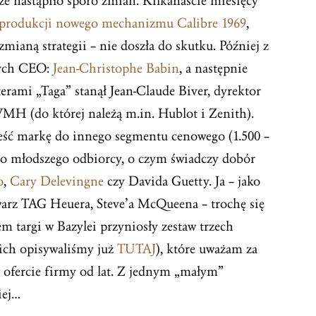
e nastąpiło sporo zmian. Kilkanaście miesięcy
 produkcji nowego mechanizmu Calibre 1969
,
zmianą strategii – nie doszła do skutku. Później z
nych CEO:
Jean-Christophe Babin
, a następnie
terami „Taga” stanął Jean-Claude Biver, dyrektor
MH (do której należą m.in. Hublot i Zenith).
ieść markę do innego segmentu cenowego (1.500 –
eco młodszego odbiorcy, o czym świadczy dobór
o
,
Cary Delevingne
czy Davida Guetty. Ja – jako
twarz TAG Heuera, Steve’a McQueena – trochę się
 targi w Bazylei przyniosły zestaw trzech
ich opisywaliśmy już
TUTAJ
), które uważam za
 ofercie firmy od lat. Z jednym „małym”
iej…