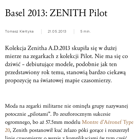
Basel 2013: ZENITH Pilot
Tomasz Kiełtyka
21.05.2013
5 min.
Kolekcja Zenitha A.D.2013 skupiła się w dużej
mierze na zegarkach z kolekcji Pilot. Nie ma się co
dziwić – debiutujące modele, podobnie jak ten
przedstawiony
rok
temu, stanowią bardzo ciekawą
propozycję na światowej mapie czasomierzy.
Moda na zegarki militarne nie ominęła grupy nazywanej
potocznie „pilotami”. Po zeszłorocznym sukcesie
ogromnego, bo aż 57.5mm modelu
Montre d’Aéronef Type
20
, Zenith postanowił kuć żelazo póki gorące i rozszerzył
linię czasomierzy o wersje z komplikacjami (w tym część