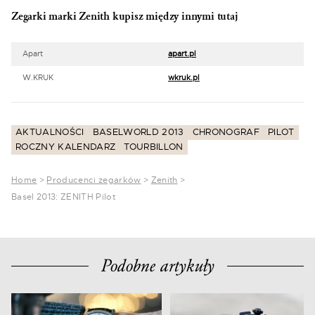
Zegarki marki Zenith kupisz między innymi tutaj
Apart
apart.pl
W.KRUK
wkruk.pl
AKTUALNOŚCI
BASELWORLD 2013
CHRONOGRAF
PILOT
ROCZNY KALENDARZ
TOURBILLON
Home
>
Producenci zegarków
>
Zenith
>
Basel 2013: ZENITH Pilot
Podobne artykuły