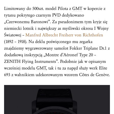
Limitowany do 500szt. model Pilota z
GMT
w kopercie z
tytanu pokrytego czarnym
PVD
dedykowano
„Czerwonemu Baronowi”. Za pseudonimem tym kryje się
niemiecki lotnik i największy as myśliwski okresu I Wojny
Światowej –
Manfred Albrecht Freiherr von Richthofen
(1892 – 1918). Na deklu poświęconego mu zegarka
znajdziemy wygrawerowany samolot Fokker Triplane Dr.1 z
dodatkową inskrypcją „Montre d’Aéronef Type 20 –
ZENITH Flying Instruments”. Podobnie jak w opisanym
wcześniej modelu
GMT
, tak i tu za
napęd
służy werk Elite
693 z wahnikiem udekorowanym wzorem Côtes de Genève.