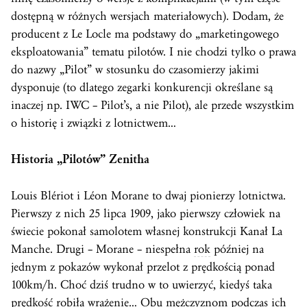
dostępną w różnych wersjach materiałowych). Dodam, że
producent z Le Locle ma podstawy do „marketingowego
eksploatowania” tematu pilotów. I nie chodzi tylko o prawa
do nazwy „Pilot” w stosunku do czasomierzy jakimi
dysponuje (to dlatego zegarki konkurencji określane są
inaczej np. IWC – Pilot’s, a nie Pilot), ale przede wszystkim
o historię i związki z lotnictwem…
Historia „Pilotów” Zenitha
Louis Blériot i Léon Morane to dwaj pionierzy lotnictwa.
Pierwszy z nich 25 lipca 1909, jako pierwszy człowiek na
świecie pokonał samolotem własnej konstrukcji Kanał La
Manche. Drugi – Morane – niespełna
rok
później na
jednym z pokazów wykonał przelot z prędkością ponad
100km/h. Choć dziś trudno w to uwierzyć, kiedyś taka
prędkość robiła wrażenie… Obu mężczyznom podczas ich