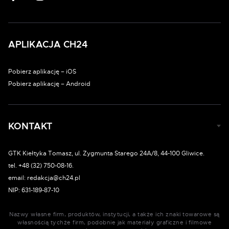
APLIKACJA CH24
Pobierz aplikację – iOS
Pobierz aplikację – Android
KONTAKT
GTK Kiełtyka Tomasz, ul. Zygmunta Starego 24A/8, 44-100 Gliwice.
tel. +48 (32) 750-08-16.
email: redakcja@ch24.pl
NIP: 631-189-87-10
Nazwy własne firm, produktów, instytucji, a także ich znaki towarowe są
własnością tychże firm, podobnie jak materiały graficzne i filmowe