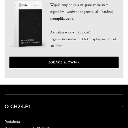
Wyjaśniamy pojęcia związane ze światem
zegarków – zarówno te proste, jak i bardziej
skomplikowane.
Aktualnie w słowniku pojęć
zegarmistrzowskich CH24 znajduje się ponad
300 fraz.
ZOBACZ SŁOWNIK
O CH24.PL
Redakcja