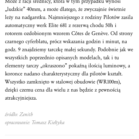
Może z racji średnicy, która w tym przypadku wynosi
„ludzkie” 40mm, a może dlatego, że zwyczajnie świetnie
leży na nadgarstku. Najmniejszego z rodziny Pilotów zasila
automatyczny werk Elite 681 z rezerwą chodu 50h i
rotorem ozdobionym wzorem Côtes de Genève. Od strony
czarnego cyferblatu, prócz wskazania godzin i minut, na
godz. 9 znajdziemy tarczkę małej sekundy. Podobnie jak we
wszystkich poprzednio opisanych modelach, tak i tu
elementy tarczy „okraszono” pokaźną ilością luminowy, a
koronce nadano charakterystyczny dla pilotów kształt.
Wszystko zamknięto w stalowej obudowie (WR100m),
dzięki czemu cena dla wielu z nas będzie z pewnością
atrakcyjniejsza.
źródło: Zenith
opracowanie: Tomasz Kiełtyka