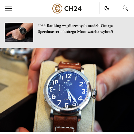
Ranking współczesnych modeli Omega
TOP 5
Speedmaster – którego Moonwatcha wybrać?
Skip
to
content