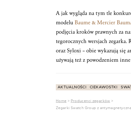
A jak wygląda na tym tle konku
modelu
Baume & Mercier Bauma
podjęcia kroków prawnych za nar
tegorocznych wersjach zegarka. R
oraz
Syloxi
– obie wykazują się
używają też z powodzeniem inne
AKTUALNOŚCI
CIEKAWOSTKI
SWA
Home
>
Producenci zegarków
>
Zegarki Swatch Group z antymagnetyczną