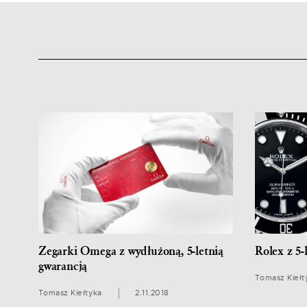
Zegarki Omega z wydłużoną, 5-letnią
Rolex z 5-
gwarancją
Tomasz Kiełt
Tomasz Kiełtyka
2.11.2018