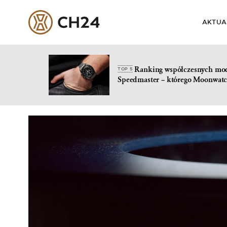
AKTUA
Ranking współczesnych mo
TOP 5
Speedmaster – którego Moonwatc
Skip
to
content