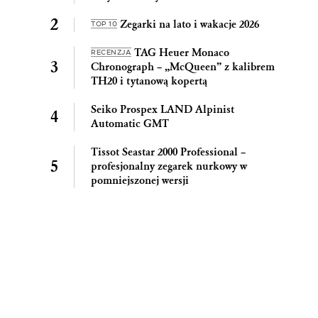
Zegarki na lato i wakacje 2026
TOP 10
TAG Heuer Monaco
RECENZJA
Chronograph – „McQueen” z kalibrem
TH20 i tytanową kopertą
Seiko Prospex LAND Alpinist
Automatic GMT
Tissot Seastar 2000 Professional –
profesjonalny zegarek nurkowy w
pomniejszonej wersji