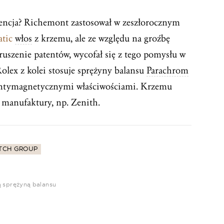
rencja? Richemont zastosował w zeszłorocznym
tic
włos
z krzemu, ale ze względu na groźbę
uszenie patentów, wycofał się z tego pomysłu w
olex z kolei stosuje sprężyny balansu
Parachrom
 antymagnetycznymi właściwościami. Krzemu
 manufaktury, np. Zenith.
TCH GROUP
 sprężyną balansu