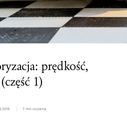
ryzacja: prędkość,
(część 1)
2.2015
7 min.
czytania