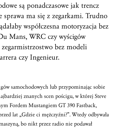
odowe są ponadczasowe jak trencz
e sprawa ma się z zegarkami. Trudno
lądałaby współczesna motoryzacja bez
s Du Mans, WRC czy wyścigów
 zegarmistrzostwo bez modeli
rera czy Ingenieur.
yścigów samochodowych lub przypominając sobie
najbardziej znanych scen pościgu, w której Steve
nym Fordem Mustangiem GT 390 Fastback,
sprzed lat „Gdzie ci mężczyźni?”. Wtedy odbywała
maszyną, bo nikt przez radio nie podawał