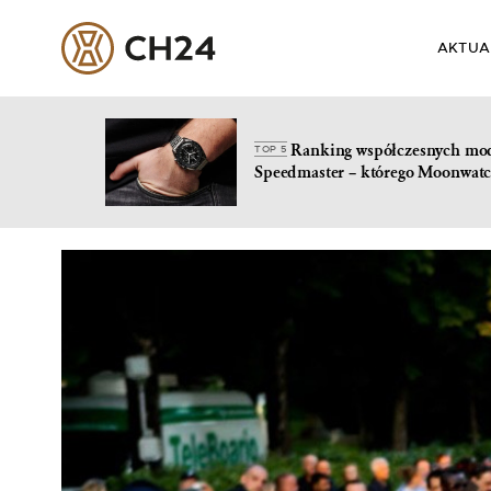
AKTUA
Ranking współczesnych mo
TOP 5
Speedmaster – którego Moonwatc
Skip
to
content