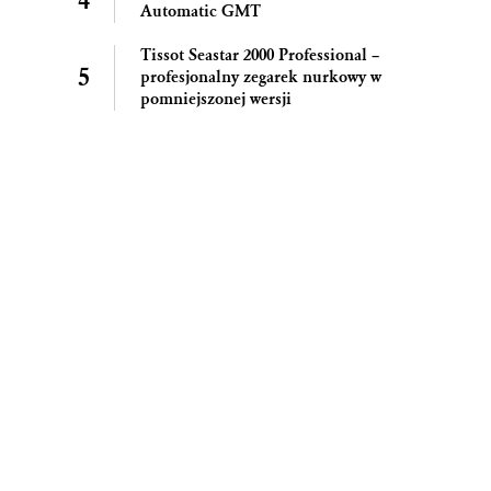
Automatic GMT
Tissot Seastar 2000 Professional –
profesjonalny zegarek nurkowy w
pomniejszonej wersji