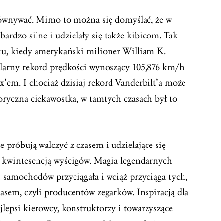
równywać. Mimo to można się domyślać, że w
bardzo silne i udzielały się także kibicom. Tak
u, kiedy amerykański milioner William K.
kularny rekord prędkości wynoszący 105,876 km/h
em. I chociaż dzisiaj rekord Vanderbilt’a może
oryczna ciekawostka, w tamtych czasach był to
le próbują walczyć z czasem i udzielające się
st kwintesencją wyścigów. Magia legendarnych
 samochodów przyciągała i wciąż przyciąga tych,
asem, czyli producentów zegarków. Inspiracją dla
lepsi kierowcy, konstruktorzy i towarzyszące