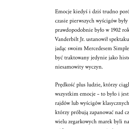
Emocje kiedyś i dziś trudno po
czasie pierwszych wyścigów były 
prawdopodobnie było w 1902 rok
Vanderbilt Jr. ustanowił spekta
jadąc swoim Mercedesem Simplex’
być traktowany jedynie jako hist
niesamowity wyczyn.
Prędkość plus ludzie, którzy ciąg
wszystkim emocje – to było i je
rajdów lub wyścigów klasycznych
którzy próbują zapanować nad cz
wielu zegarkowych marek byli naj