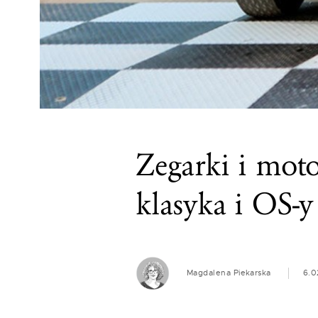
Zegarki i moto
klasyka i OS-y 
Magdalena Piekarska
6.0