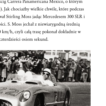
ścig Carrera Panamericana Mexico, o którym
e
). Jak chociażby wielkie chwile, które podczas
wał Stirling Moss jadąc Mercedesem 300 SLR i
ci. S. Moss jechał z niewiarygodną średnią
 km/h, czyli całą trasę pokonał dokładnie w
czterdzieści osiem sekund.