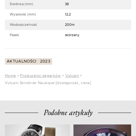
Średnica (mm)
38
Wysokość (mm)
12,2
Wodoszczelność
200m
Pasek
skórzany
AKTUALNOŚCI
2023
Home
>
Producenci zegarków
>
Vulcain
>
Vulcain Skindiver Nautique [dostępność, cena]
Podobne artykuły