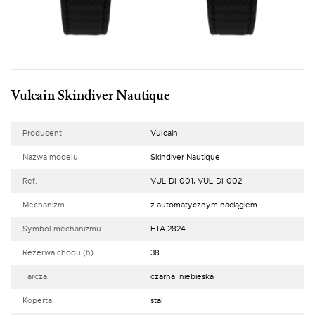
Vulcain Skindiver Nautique
Producent
Vulcain
Nazwa modelu
Skindiver Nautique
Ref.
VUL-DI-001, VUL-DI-002
Mechanizm
z automatycznym naciągiem
Symbol mechanizmu
ETA 2824
Rezerwa chodu (h)
38
Tarcza
czarna, niebieska
Koperta
stal