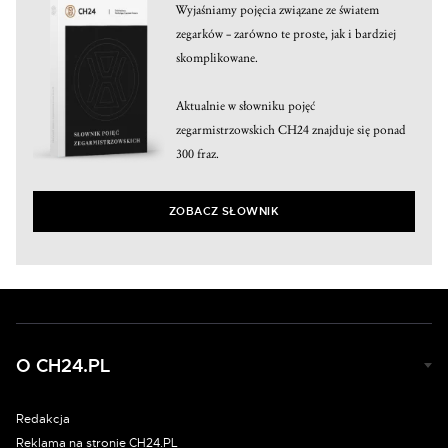
Wyjaśniamy pojęcia związane ze światem
zegarków – zarówno te proste, jak i bardziej
skomplikowane.
Aktualnie w słowniku pojęć
zegarmistrzowskich CH24 znajduje się ponad
300 fraz.
ZOBACZ SŁOWNIK
O CH24.PL
Redakcja
Reklama na stronie CH24.PL