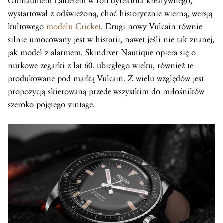
Guillaumem Laidetem w roli dyrektora kreatywnego,
wystartował z odświeżoną, choć historycznie wierną, wersją
kultowego
modelu Cricket
. Drugi nowy Vulcain równie
silnie umocowany jest w historii, nawet jeśli nie tak znanej,
jak model z alarmem. Skindiver Nautique opiera się o
nurkowe zegarki z lat 60. ubiegłego wieku, również te
produkowane pod marką Vulcain. Z wielu względów jest
propozycją skierowaną przede wszystkim do miłośników
szeroko pojętego vintage.