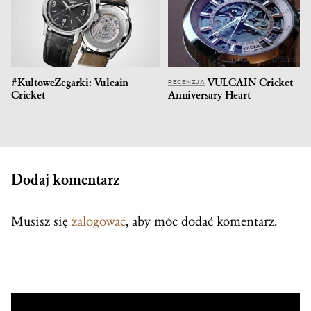
#KultoweZegarki: Vulcain
VULCAIN Cricket
RECENZJA
Cricket
Anniversary Heart
Dodaj komentarz
Musisz się
zalogować
, aby móc dodać komentarz.