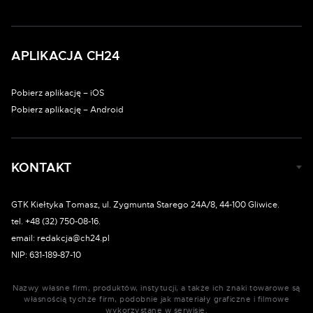
APLIKACJA CH24
Pobierz aplikację – iOS
Pobierz aplikację – Android
KONTAKT
GTK Kiełtyka Tomasz, ul. Zygmunta Starego 24A/8, 44-100 Gliwice.
tel. +48 (32) 750-08-16.
email: redakcja@ch24.pl
NIP: 631-189-87-10
Nazwy własne firm, produktów, instytucji, a także ich znaki towarowe są
własnością tychże firm, podobnie jak materiały graficzne i filmowe
wykorzystane w serwisie.