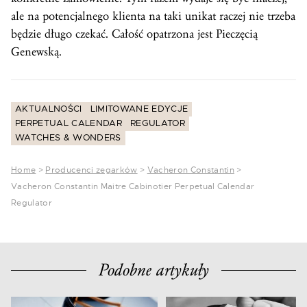
ale na potencjalnego klienta na taki unikat raczej nie trzeba
będzie długo czekać. Całość opatrzona jest Pieczęcią
Genewską.
AKTUALNOŚCI
LIMITOWANE EDYCJE
PERPETUAL CALENDAR
REGULATOR
WATCHES & WONDERS
Home
>
Producenci zegarków
>
Vacheron Constantin
>
Vacheron Constantin Maitre Cabinotier Perpetual Calendar
Regulator
Podobne artykuły