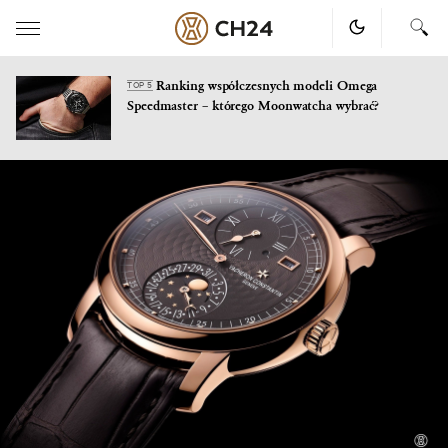
Ranking współczesnych modeli Omega
TOP 5
Speedmaster – którego Moonwatcha wybrać?
Skip
to
content