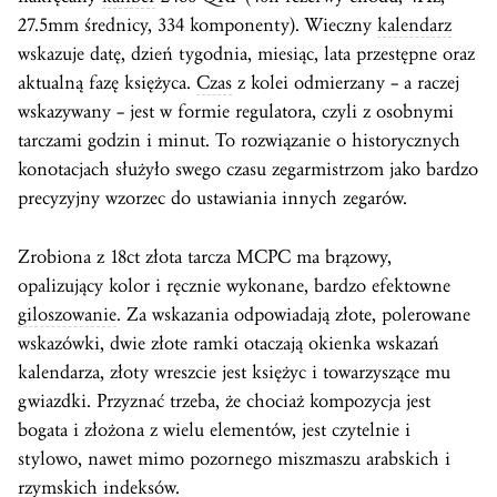
27.5mm średnicy, 334 komponenty). Wieczny
kalendarz
wskazuje datę, dzień tygodnia, miesiąc, lata przestępne oraz
aktualną fazę księżyca.
Czas
z kolei odmierzany – a raczej
wskazywany – jest w formie regulatora, czyli z osobnymi
tarczami godzin i minut. To rozwiązanie o historycznych
konotacjach służyło swego czasu zegarmistrzom jako bardzo
precyzyjny wzorzec do ustawiania innych zegarów.
Zrobiona z 18ct złota tarcza MCPC ma brązowy,
opalizujący kolor i ręcznie wykonane, bardzo efektowne
giloszowanie
. Za wskazania odpowiadają złote, polerowane
wskazówki, dwie złote ramki otaczają okienka wskazań
kalendarza, złoty wreszcie jest księżyc i towarzyszące mu
gwiazdki. Przyznać trzeba, że chociaż kompozycja jest
bogata i złożona z wielu elementów, jest czytelnie i
stylowo, nawet mimo pozornego miszmaszu arabskich i
rzymskich indeksów.