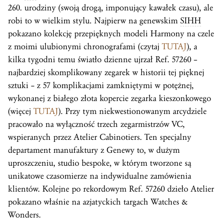
260. urodziny (swoją drogą, imponujący kawałek czasu), ale
robi to w wielkim stylu. Najpierw na genewskim
SIHH
pokazano kolekcję przepięknych modeli Harmony na czele
z moimi ulubionymi chronografami (czytaj
TUTAJ
), a
kilka tygodni temu światło dzienne ujrzał Ref. 57260 –
najbardziej skomplikowany zegarek w historii tej pięknej
sztuki – z 57 komplikacjami zamkniętymi w potężnej,
wykonanej z białego złota kopercie zegarka kieszonkowego
(więcej
TUTAJ
). Przy tym niekwestionowanym arcydziele
pracowało na wyłączność trzech zegarmistrzów VC,
wspieranych przez Atelier Cabinotiers. Ten specjalny
departament manufaktury z Genewy to, w dużym
uproszczeniu, studio bespoke, w którym tworzone są
unikatowe czasomierze na indywidualne zamówienia
klientów. Kolejne po rekordowym Ref. 57260 dzieło Atelier
pokazano właśnie na azjatyckich targach Watches &
Wonders.