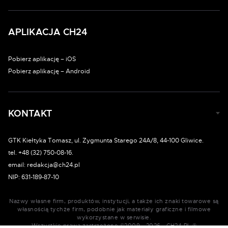
APLIKACJA CH24
Pobierz aplikację – iOS
Pobierz aplikację – Android
KONTAKT
GTK Kiełtyka Tomasz, ul. Zygmunta Starego 24A/8, 44-100 Gliwice.
tel. +48 (32) 750-08-16.
email: redakcja@ch24.pl
NIP: 631-189-87-10
Nazwy własne firm, produktów, instytucji, a także ich znaki towarowe są
własnością tychże firm, podobnie jak materiały graficzne i filmowe
wykorzystane w serwisie.
Wszystkie prawa zastrzeżone ©2009 - 2026 - CH24.PL ®