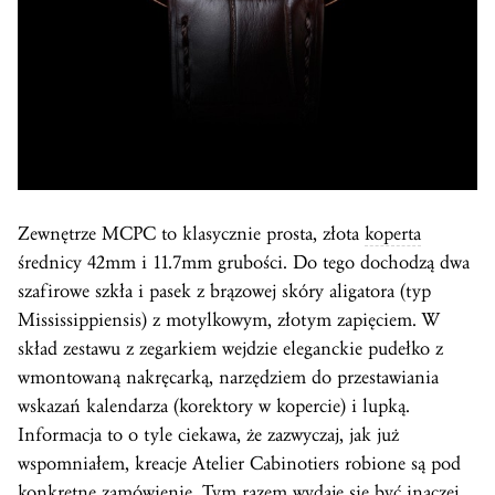
Zewnętrze MCPC to klasycznie prosta, złota
koperta
średnicy 42mm i 11.7mm grubości. Do tego dochodzą dwa
szafirowe szkła i pasek z brązowej skóry aligatora (typ
Mississippiensis) z motylkowym, złotym zapięciem. W
skład zestawu z zegarkiem wejdzie eleganckie pudełko z
wmontowaną nakręcarką, narzędziem do przestawiania
wskazań kalendarza (korektory w kopercie) i lupką.
Informacja to o tyle ciekawa, że zazwyczaj, jak już
wspomniałem, kreacje Atelier Cabinotiers robione są pod
konkretne zamówienie. Tym razem wydaje się być inaczej,