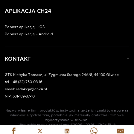
APLIKACJA CH24
Pobierz aplikację – iOS
Pobierz aplikację – Android
KONTAKT
GTK Kiełtyka Tomasz, ul. Zygmunta Starego 24A/8, 44-100 Gliwice.
tel. +48 (32) 750-08-16.
email: redakcja@ch24.pl
NIP: 631-189-87-10
Nazwy własne firm, produktów, instytucji, a także ich znaki towarowe są
własnością tychże firm, podobnie jak materiały graficzne i filmowe
wykorzystane w serwisie.
Wszystkie prawa zastrzeżone ©2009 - 2026 - CH24.PL ®