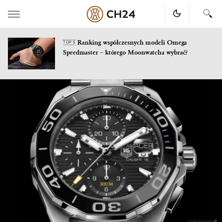
Ranking współczesnych modeli Omega
TOP 5
Speedmaster – którego Moonwatcha wybrać?
Skip
to
content