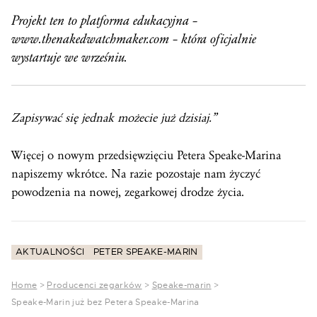
Projekt ten to platforma edukacyjna –
www.thenakedwatchmaker.com
– która oficjalnie
wystartuje we wrześniu.
Zapisywać się jednak możecie już dzisiaj.”
Więcej o nowym przedsięwzięciu Petera Speake-Marina
napiszemy wkrótce. Na razie pozostaje nam życzyć
powodzenia na nowej, zegarkowej drodze życia.
AKTUALNOŚCI
PETER SPEAKE-MARIN
Home
>
Producenci zegarków
>
Speake-marin
>
Speake-Marin już bez Petera Speake-Marina