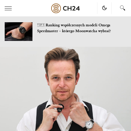
Ranking współczesnych modeli Omega
TOP 5
Speedmaster – którego Moonwatcha wybrać?
Skip
to
content