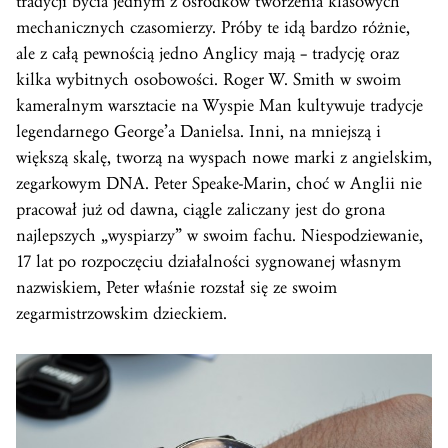
tradycji bycia jednym z ośrodków tworzenia klasowych
mechanicznych czasomierzy. Próby te idą bardzo różnie,
ale z całą pewnością jedno Anglicy mają – tradycję oraz
kilka wybitnych osobowości. Roger W. Smith w swoim
kameralnym warsztacie na Wyspie Man kultywuje tradycje
legendarnego George’a Danielsa. Inni, na mniejszą i
większą skalę, tworzą na wyspach nowe marki z angielskim,
zegarkowym DNA. Peter Speake-Marin, choć w Anglii nie
pracował już od dawna, ciągle zaliczany jest do grona
najlepszych „wyspiarzy” w swoim fachu. Niespodziewanie,
17 lat po rozpoczęciu działalności sygnowanej własnym
nazwiskiem, Peter właśnie rozstał się ze swoim
zegarmistrzowskim dzieckiem.