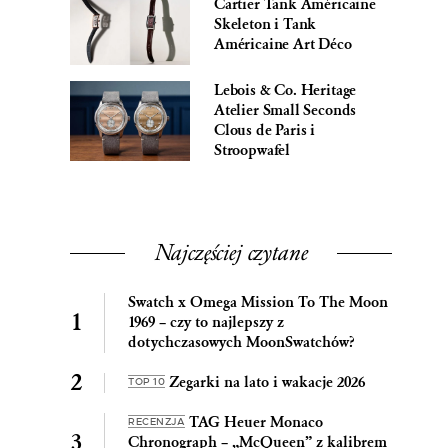
Cartier Tank Américaine
Skeleton i Tank
Américaine Art Déco
Lebois & Co. Heritage
Atelier Small Seconds
Clous de Paris i
Stroopwafel
Najczęściej czytane
Swatch x Omega Mission To The Moon
1969 – czy to najlepszy z
dotychczasowych MoonSwatchów?
Zegarki na lato i wakacje 2026
TOP 10
TAG Heuer Monaco
RECENZJA
Chronograph – „McQueen” z kalibrem