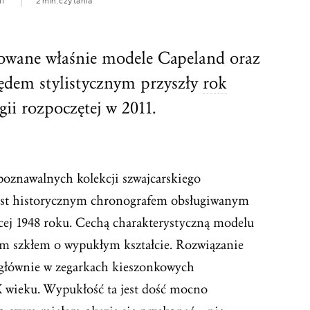
11
2 min.
czytania
towane właśnie modele Capeland oraz
lędem stylistycznym przyszły
rok
gii rozpoczętej w 2011.
zpoznawalnych kolekcji szwajcarskiego
jest historycznym chronografem obsługiwanym
cej 1948 roku. Cechą charakterystyczną modelu
m szkłem o wypukłym kształcie. Rozwiązanie
głównie w zegarkach kieszonkowych
 wieku. Wypukłość ta jest dość mocno