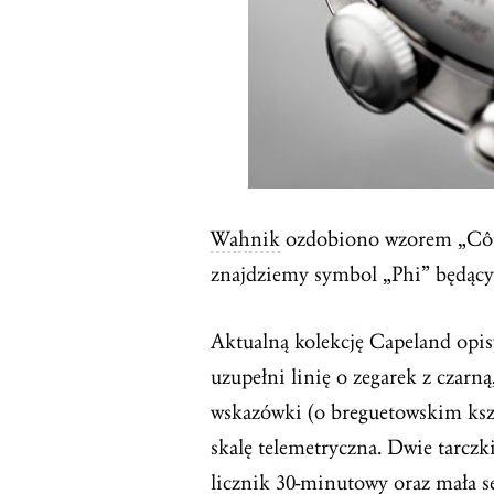
Wahnik
ozdobiono wzorem „Côtes
znajdziemy symbol „Phi” będący
Aktualną kolekcję Capeland opi
uzupełni linię o zegarek z czarną
wskazówki (o breguetowskim ksz
skalę telemetryczna. Dwie tarczk
licznik 30-minutowy oraz mała
s