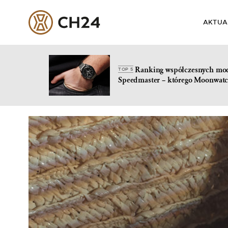
AKTUA
Ranking współczesnych mo
TOP 5
Speedmaster – którego Moonwatc
Skip
to
content