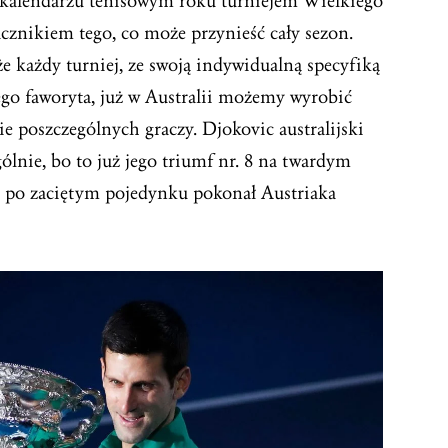
w kalendarzu tenisowym roku turniejem Wielkiego
znikiem tego, co może przynieść cały sezon.
że każdy turniej, ze swoją indywidualną specyfiką
go faworyta, już w Australii możemy wyrobić
e poszczególnych graczy. Djokovic australijski
lnie, bo to już jego triumf nr. 8 na twardym
e po zaciętym pojedynku pokonał Austriaka