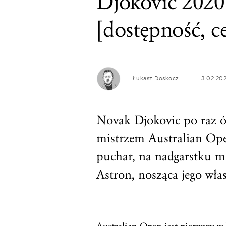
Djokovic 2020
[dostępność, c
Łukasz Doskocz
3.02.20
Novak Djokovic po raz ós
mistrzem Australian Ope
puchar, na nadgarstku m
Astron, nosząca jego wła