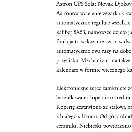
Astron GPS Solar Novak Djokovic
Astronów wcielenie zegarka z 
automatycznie reguluje wszelki
kaliber
5X53, najnowsze dzieło ja
funkcja to wskazanie czasu w dwó
automatycznie dwa razy na dobę 
przycisku. Mechanizm ma także
kalendarz
w formie wiecznego kal
Elektroniczne serce zamknięte zo
beczułkowatej kopercie o średn
Kopertę zestawiono ze stalową b
z białego silikonu. Od góry obu
ceramiki. Niebieski powtórzono 