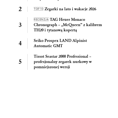
Zegarki na lato i wakacje 2026
TOP 10
TAG Heuer Monaco
RECENZJA
Chronograph – „McQueen” z kalibrem
TH20 i tytanową kopertą
Seiko Prospex LAND Alpinist
Automatic GMT
Tissot Seastar 2000 Professional –
profesjonalny zegarek nurkowy w
pomniejszonej wersji