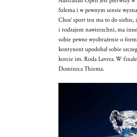
Australian Open jest pierwszy 
Szlema i w pewnym sensie wyznac
Choć sport ten ma to do siebie, 
i rodzajem nawierzchni, ma inne
sobie pewne wyobrażenie o formi
kontynent upodobał sobie szczegó
korcie im. Roda Lavera. W final
Dominica Thiema.