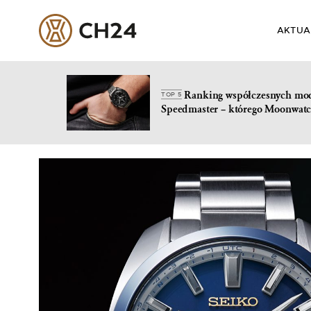
AKTUA
Ranking współczesnych mo
TOP 5
Speedmaster – którego Moonwatc
Skip
to
content