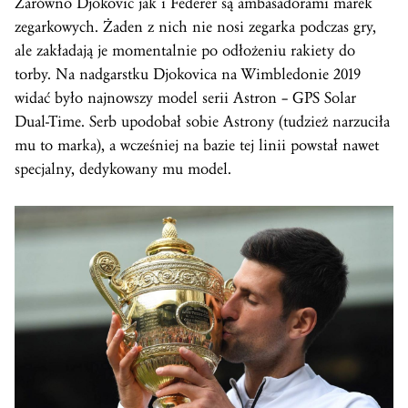
Zarówno Djokovic jak i Federer są ambasadorami marek
zegarkowych. Żaden z nich nie nosi zegarka podczas gry,
ale zakładają je momentalnie po odłożeniu rakiety do
torby. Na nadgarstku Djokovica na Wimbledonie 2019
widać było najnowszy model serii Astron – GPS Solar
Dual-Time. Serb upodobał sobie Astrony (tudzież narzuciła
mu to marka), a wcześniej na bazie tej linii powstał nawet
specjalny, dedykowany mu model.