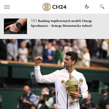
Ranking współczesnych modeli Omega
TOP 5
Speedmaster – którego Moonwatcha wybrać?
Skip
to
content