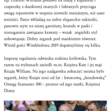
np. Pharrell Williams postawił na bluzę z kapturem i
czapeczkę z daszkiem) znanych i lubianych przyciąga
uwagę reporterów w stopniu niewiele mniejszym, niż sami
tenisiści. Panie wkładają na siebie eleganckie sukienki,
panowie szyte na miarę garnitury, koszule w paski i
nienagannie zawiązane krawaty – wszak angielski styl
zobowiązuje. Dobry zegarek pod mankietem również.
Wśród gości Wimbledonu 2019 dopatrzyliśmy się kilku.
Imprezę regularnie odwiedza rodzina królewska. Tym
razem na trybunach zasiedli m.in. Księżna Kate i jej mąż
Książę William. Na jego nadgarstku zobaczyć można było
zegarek, który Książe nosi od lat – kwarcową, „bondowską”
Omegę Seamaster 300 – prezent od jego matki, Księżnej
Diany.