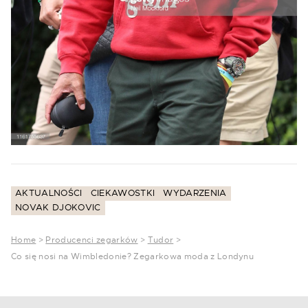
AKTUALNOŚCI
CIEKAWOSTKI
WYDARZENIA
NOVAK DJOKOVIC
Home
>
Producenci zegarków
>
Tudor
>
Co się nosi na Wimbledonie? Zegarkowa moda z Londynu