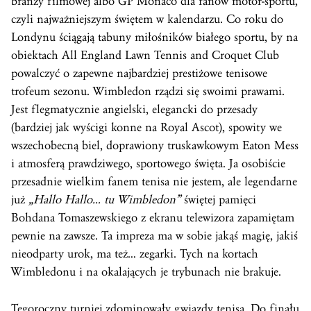
branży filmowej albo GP Monaco dla fanów motor-sportu,
czyli najważniejszym świętem w kalendarzu. Co roku do
Londynu ściągają tabuny miłośników białego sportu, by na
obiektach All England Lawn Tennis and Croquet Club
powalczyć o zapewne najbardziej prestiżowe tenisowe
trofeum sezonu. Wimbledon rządzi się swoimi prawami.
Jest flegmatycznie angielski, elegancki do przesady
(bardziej jak wyścigi konne na Royal Ascot), spowity we
wszechobecną biel, doprawiony truskawkowym Eaton Mess
i atmosferą prawdziwego, sportowego święta. Ja osobiście
przesadnie wielkim fanem tenisa nie jestem, ale legendarne
już
„Hallo Hallo… tu Wimbledon”
świętej pamięci
Bohdana Tomaszewskiego z ekranu telewizora zapamiętam
pewnie na zawsze. Ta impreza ma w sobie jakąś magię, jakiś
nieodparty urok, ma też… zegarki. Tych na kortach
Wimbledonu i na okalających je trybunach nie brakuje.
Tegoroczny turniej zdominowały gwiazdy tenisa. Do finału