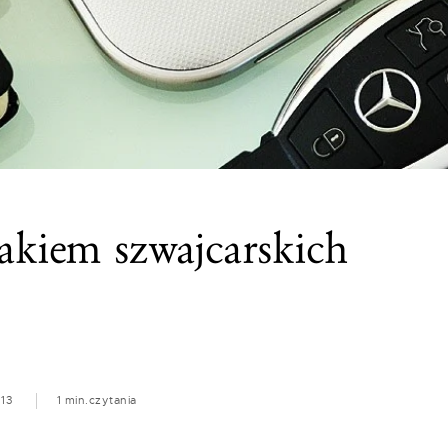
akiem szwajcarskich
13
1 min.
czytania