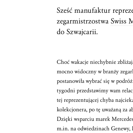
Sześć manufaktur repreze
zegarmistrzostwa
Swiss 
do Szwajcarii.
Choć wakacje niechybnie zbliżaj
mocno widoczny w branży zegark
postanowiła wybrać się w podróż 
tygodni przedstawimy wam relacj
tej reprezentującej chyba najciek
kolekcjonera, po tę uważaną za 
Dzięki wsparciu marek Mercedes-
m.in. na odwiedzinach Genewy, L