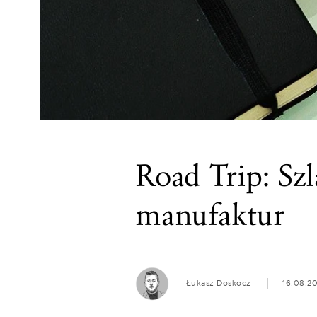
Road Trip: Szl
manufaktur
Łukasz Doskocz
16.08.20