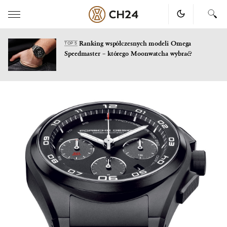
Ranking współczesnych modeli Omega
TOP 5
Speedmaster – którego Moonwatcha wybrać?
Skip
to
content