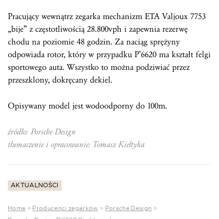
Pracujący wewnątrz zegarka mechanizm
ETA
Valjoux
7753
„bije” z częstotliwością 28.800vph i zapewnia rezerwę
chodu na poziomie 48 godzin. Za
naciąg
sprężyny
odpowiada
rotor
, który w przypadku P’6620 ma kształt felgi
sportowego auta. Wszystko to można podziwiać przez
przeszklony, dokręcany
dekiel
.
Opisywany model jest wodoodporny do 100m.
źródło: Porsche Design
tłumaczenie i opracowanie: Tomasz Kiełtyka
AKTUALNOŚCI
Home
>
Producenci zegarków
>
Porsche Design
>