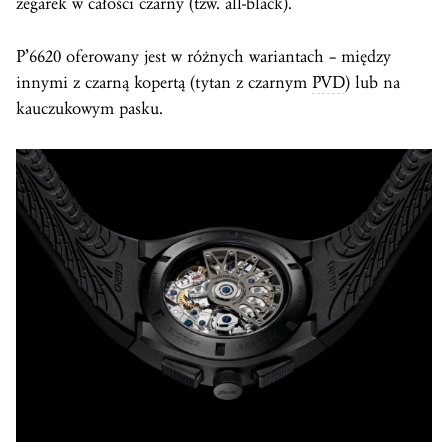
zegarek w całości czarny (tzw. all-black).
P’6620 oferowany jest w różnych wariantach – między
innymi z czarną kopertą (tytan z czarnym
PVD
) lub na
kauczukowym pasku.