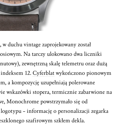
 w duchu vintage zaprojekowany został
sosiowym. Na tarczy ulokowano dwa liczniki
inutowy), zewnętrzną skalę telemetru oraz dużą
 indeksem 12.
Cyferblat
wykończono pionowym
m, a kompozycję uzupełniają polerowane
wie wskazówki stopera, termicznie zabarwione na
awe, Monochrome powstrzymało się od
logotypu – informację o personalizacji zegarka
eszklonego szafirowym szkłem dekla.