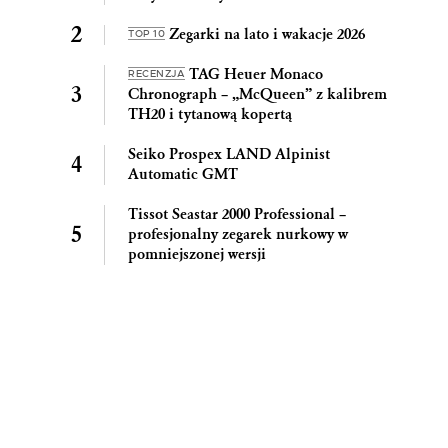
Zegarki na lato i wakacje 2026
TOP 10
TAG Heuer Monaco
RECENZJA
Chronograph – „McQueen” z kalibrem
TH20 i tytanową kopertą
Seiko Prospex LAND Alpinist
Automatic GMT
Tissot Seastar 2000 Professional –
profesjonalny zegarek nurkowy w
pomniejszonej wersji