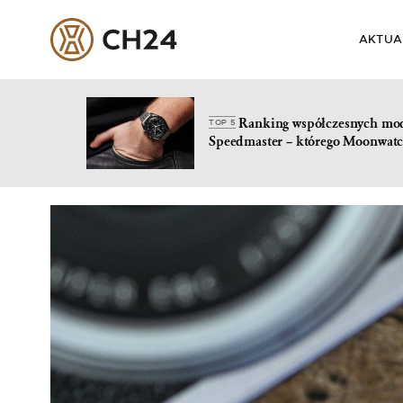
AKTUA
Ranking współczesnych mo
TOP 5
Speedmaster – którego Moonwatc
Skip
to
content