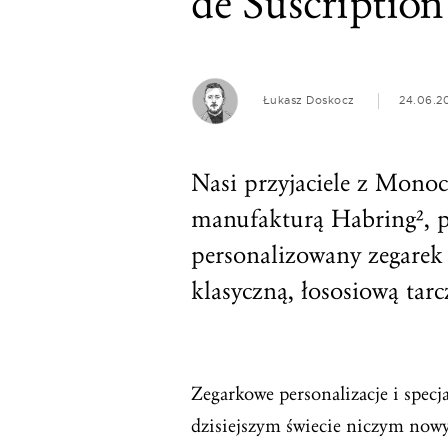
de Suscription
Łukasz Doskocz
24.06.2
Nasi przyjaciele z Mono
manufakturą Habring², p
personalizowany zegarek
klasyczną, łososiową tarc
Zegarkowe personalizacje i spec
dzisiejszym świecie niczym nowy