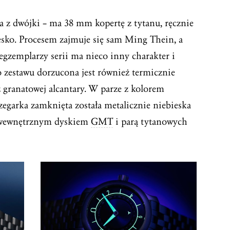
a z dwójki – ma 38 mm kopertę z tytanu, ręcznie
sko. Procesem zajmuje się sam Ming Thein, a
 egzemplarzy serii ma nieco inny charakter i
o zestawu dorzucona jest również termicznie
 granatowej alcantary. W parze z kolorem
egarka zamknięta została metalicznie niebieska
, wewnętrznym dyskiem
GMT
i parą tytanowych