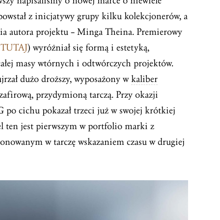
szy napisaliśmy o nowej marce o niewiele
wstał z inicjatywy grupy kilku kolekcjonerów, a
ia autora projektu – Minga Theina. Premierowy
z
TUTAJ
) wyróżniał się formą i estetyką,
całej masy wtórnych i odtwórczych projektów.
ujrzał dużo droższy, wyposażony w
kaliber
zafirową, przydymioną tarczą. Przy okazji
o cichu pokazał trzeci już w swojej krótkiej
el ten jest pierwszym w portfolio marki z
onowanym w tarczę wskazaniem czasu w drugiej