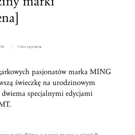
ziny marki
ena]
018
1 min.
czytania
egarkowych pasjonatów marka MING
rwszą świeczkę na urodzinowym
je dwiema specjalnymi edycjami
MT
.