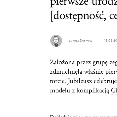
pierwsze urod
[dostępność, c
Łukasz Doskocz
16.08.2
Założona przez grupę z
zdmuchnęła właśnie pie
torcie. Jubileusz celebru
modelu z komplikacją
G