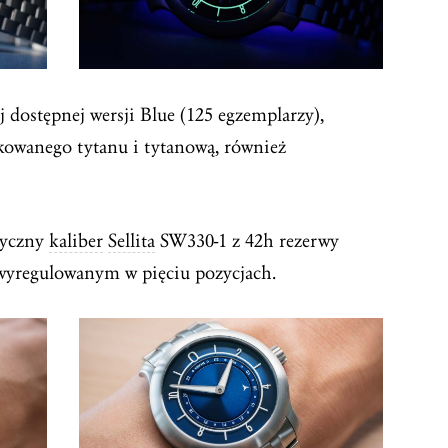
ej dostępnej wersji Blue (125 egzemplarzy),
tkowanego tytanu i tytanową, również
tyczny
kaliber
Sellita
SW330-1 z 42h rezerwy
wyregulowanym w pięciu pozycjach.