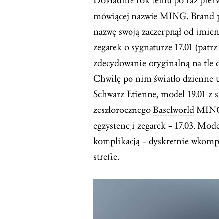
Dokładnie
rok
temu po raz pierw
mówiącej nazwie MING. Brand po
nazwę swoją zaczerpnął od imien
zegarek o sygnaturze 17.01 (patr
zdecydowanie oryginalną na tle 
Chwilę po nim światło dzienne 
Schwarz Etienne, model 19.01 z s
zeszłorocznego
Baselworld
MING p
egzystencji zegarek – 17.03. Mod
komplikacją – dyskretnie wkomp
strefie.