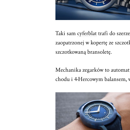
Taki sam
cyferblat
trafi do szerz
zaopatrzonej w kopertę ze szczo
szczotkowaną bransoletę.
Mechanika zegarków to automa
chodu i 4-Hercowym balansem, 