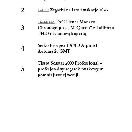
Zegarki na lato i wakacje 2026
TOP 10
TAG Heuer Monaco
RECENZJA
Chronograph – „McQueen” z kalibrem
TH20 i tytanową kopertą
Seiko Prospex LAND Alpinist
Automatic GMT
Tissot Seastar 2000 Professional –
profesjonalny zegarek nurkowy w
pomniejszonej wersji