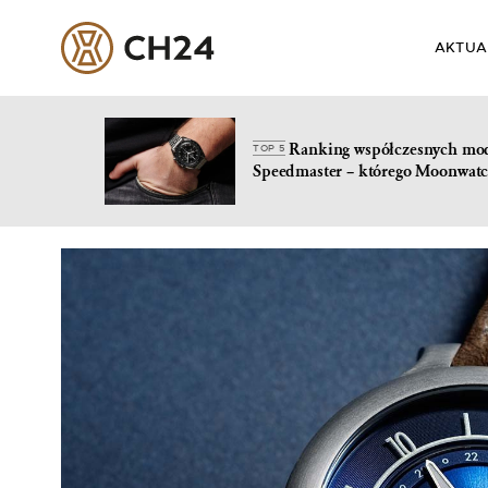
AKTUA
Ranking współczesnych mo
TOP 5
Speedmaster – którego Moonwatc
Skip
to
content