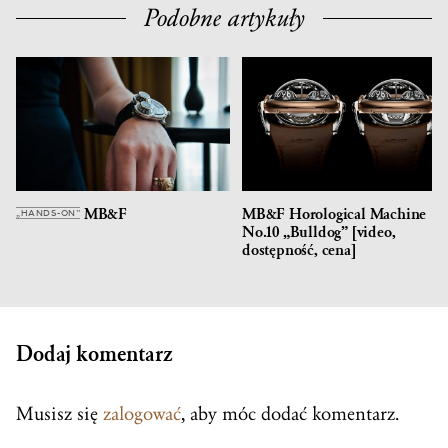
Podobne artykuły
MB&F
MB&F Horological Machine
„HANDS-ON”
No.10 „Bulldog” [video,
dostępność, cena]
Dodaj komentarz
Musisz się
zalogować
, aby móc dodać komentarz.