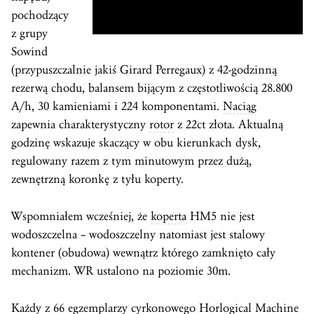
pochodzący
z grupy
Sowind
(przypuszczalnie jakiś Girard Perregaux) z 42-godzinną
rezerwą chodu, balansem bijącym z częstotliwością 28.800
A/h, 30 kamieniami i 224 komponentami.
Naciąg
zapewnia charakterystyczny
rotor
z 22ct złota. Aktualną
godzinę wskazuje skaczący w obu kierunkach dysk,
regulowany razem z tym minutowym przez dużą,
zewnętrzną koronkę z tyłu koperty.
Wspomniałem wcześniej, że
koperta
HM5 nie jest
wodoszczelna – wodoszczelny natomiast jest stalowy
kontener (obudowa) wewnątrz którego zamknięto cały
mechanizm. WR ustalono na poziomie 30m.
Każdy z 66 egzemplarzy cyrkonowego Horlogical Machine