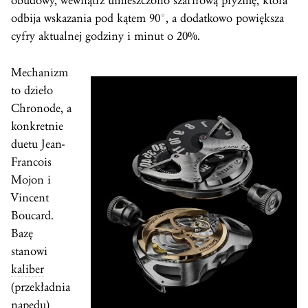
obudowy, wewnątrz umieszczono szafirową pryzmę, która
odbija wskazania pod kątem 90°, a dodatkowo powiększa
cyfry aktualnej godziny i minut o 20%.
Mechanizm
to dzieło
Chronode, a
konkretnie
duetu Jean-
Francois
Mojon i
Vincent
Boucard.
Bazę
stanowi
kaliber
(przekładnia
napędu)