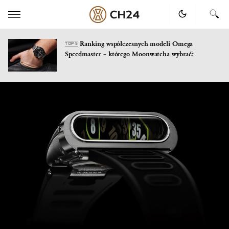
Ranking współczesnych modeli Omega
TOP 5
Speedmaster – którego Moonwatcha wybrać?
Skip
to
content