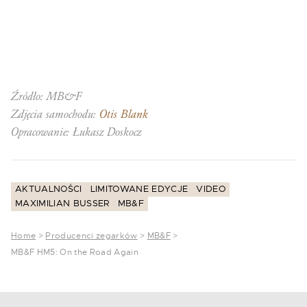
Źródło: MB&F
Zdjęcia samochodu:
Otis Blank
Opracowanie: Łukasz Doskocz
AKTUALNOŚCI
LIMITOWANE EDYCJE
VIDEO
MAXIMILIAN BUSSER
MB&F
Home
>
Producenci zegarków
>
MB&F
>
MB&F HM5: On the Road Again