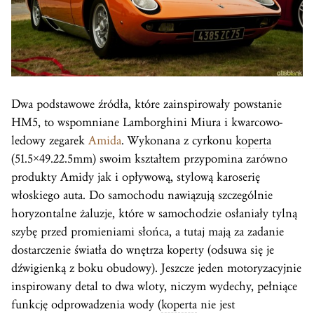
Dwa podstawowe źródła, które zainspirowały powstanie
HM5, to wspomniane Lamborghini Miura i kwarcowo-
ledowy zegarek
Amida
. Wykonana z cyrkonu
koperta
(51.5×49.22.5mm) swoim kształtem przypomina zarówno
produkty Amidy jak i opływową, stylową karoserię
włoskiego auta. Do samochodu nawiązują szczególnie
horyzontalne żaluzje, które w samochodzie osłaniały tylną
szybę przed promieniami słońca, a tutaj mają za zadanie
dostarczenie światła do wnętrza koperty (odsuwa się je
dźwigienką z boku obudowy). Jeszcze jeden motoryzacyjnie
inspirowany detal to dwa wloty, niczym wydechy, pełniące
funkcję odprowadzenia wody (
koperta
nie jest