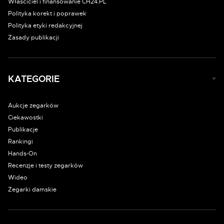
Właściciel i finansowanie CH24.PL
Polityka korekt i poprawek
Polityka etyki redakcyjnej
Zasady publikacji
KATEGORIE
Aukcje zegarków
Ciekawostki
Publikacje
Rankingi
Hands-On
Recenzje i testy zegarków
Wideo
Zegarki damskie