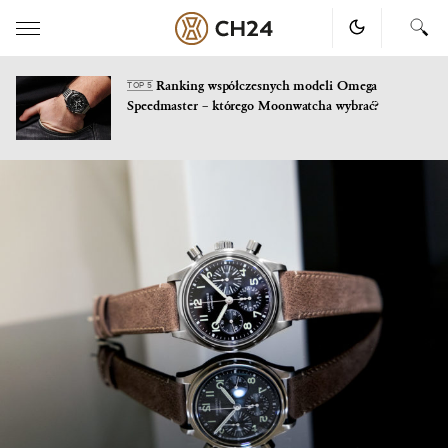
Ranking współczesnych modeli Omega
TOP 5
Speedmaster – którego Moonwatcha wybrać?
Skip
to
content