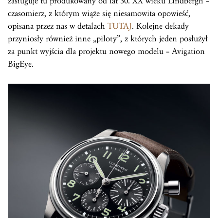
zasługuje tu produkowany od lat 30. XX wieku Lindbergh –
czasomierz, z którym wiąże się niesamowita opowieść,
opisana przez nas w detalach
TUTAJ
. Kolejne dekady
przyniosły również inne „piloty”, z których jeden posłużył
za punkt wyjścia dla projektu nowego modelu – Avigation
BigEye.