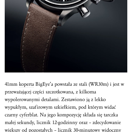
41mm
koperta
BigEye’a powstała ze stali (WR30m) i jest w
przeważającej części szczotkowana, z kilkoma
wypolerowanymi detalami. Zestawiono ją z lekko
wypukłym, szafirowym szkiełkiem, pod którym widać
czarny
cyferblat
. Na jego kompozycję składa się tarczka
małej sekundy, licznik 12-godzinny oraz – zdecydowanie
większy od pozostałych – licznik 30-minutowy widoczny