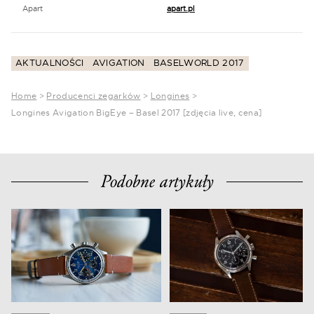
Apart
apart.pl
AKTUALNOŚCI
AVIGATION
BASELWORLD 2017
Home
>
Producenci zegarków
>
Longines
>
Longines Avigation BigEye – Basel 2017 [zdjęcia live, cena]
Podobne artykuły