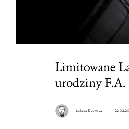
Limitowane La
urodziny F.A.
Łukasz Doskocz
22.02.2