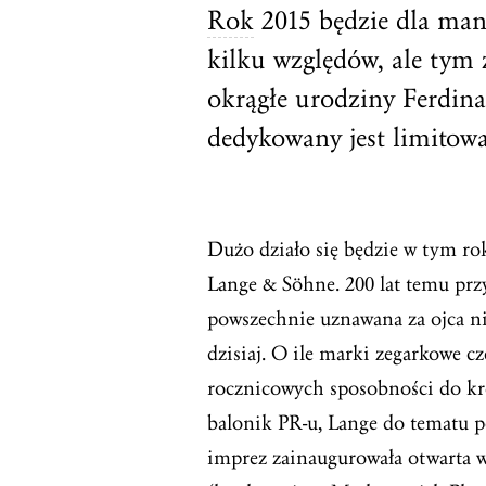
Rok
2015 będzie dla man
kilku względów, ale tym
okrągłe urodziny Ferdina
dedykowany jest limitowa
Dużo działo się będzie w tym r
Lange & Söhne. 200 lat temu prz
powszechnie uznawana za ojca n
dzisiaj. O ile marki zegarkowe 
rocznicowych sposobności do k
balonik PR-u, Lange do tematu po
imprez zainaugurowała otwarta 