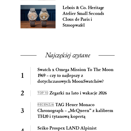
Lebois & Co. Heritage
Atelier Small Seconds
Clous de Paris i
Stroopwafel
Najczęściej czytane
Swatch x Omega Mission To The Moon
1969 – czy to najlepszy z
dotychczasowych MoonSwatchów?
Zegarki na lato i wakacje 2026
TOP 10
TAG Heuer Monaco
RECENZJA
Chronograph – „McQueen” z kalibrem
TH20 i tytanową kopertą
Seiko Prospex LAND Alpinist