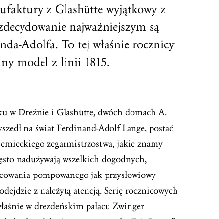
ufaktury z Glashütte wyjątkowy z
 zdecydowanie najważniejszym są
nda-Adolfa. To tej właśnie rocznicy
ny model z linii 1815.
oku w Dreźnie i Glashütte, dwóch domach A.
yszedł na świat Ferdinand-Adolf Lange, postać
iemieckiego zegarmistrzostwa, jakie znamy
często nadużywają wszelkich dogodnych,
reowania pompowanego jak przysłowiowy
dejdzie z należytą atencją. Serię rocznicowych
właśnie w drezdeńskim pałacu Zwinger