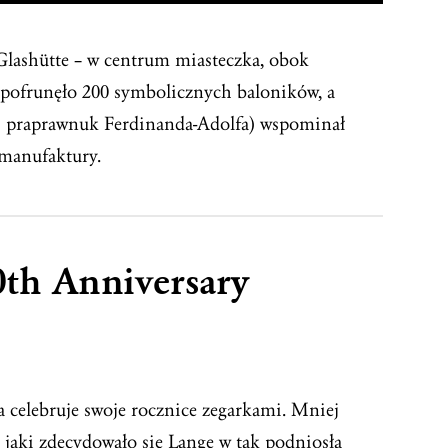
 Glashütte – w centrum miasteczka, obok
 pofrunęło 200 symbolicznych baloników, a
ni praprawnuk Ferdinanda-Adolfa) wspominał
 manufaktury.
0th Anniversary
a celebruje swoje rocznice zegarkami. Mniej
 jaki zdecydowało się Lange w tak podniosłą