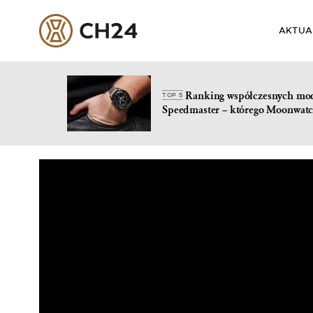
AKTUA
Ranking współczesnych mo
TOP 5
Speedmaster – którego Moonwatc
Skip
to
content