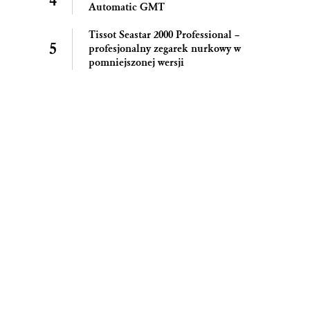
Automatic GMT
Tissot Seastar 2000 Professional –
profesjonalny zegarek nurkowy w
pomniejszonej wersji