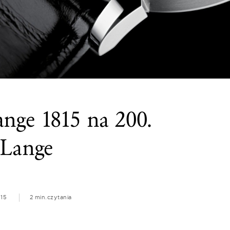
nge 1815 na 200.
 Lange
015
2 min.
czytania