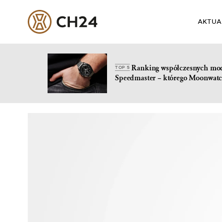
AKTUA
Ranking współczesnych mo
TOP 5
Speedmaster – którego Moonwatc
Skip
to
content