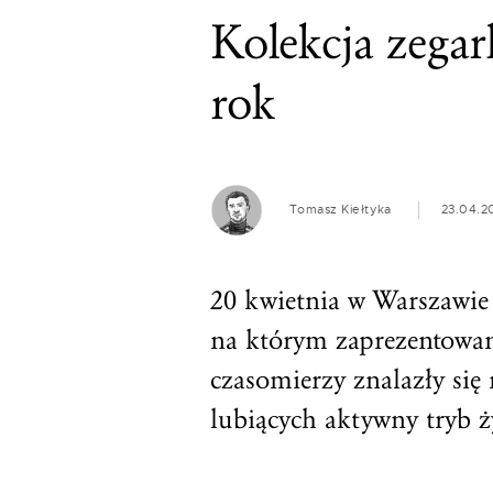
Kolekcja zegar
rok
Tomasz Kiełtyka
23.04.2
20 kwietnia w Warszawie 
na którym zaprezentowa
czasomierzy znalazły si
lubiących aktywny tryb ży