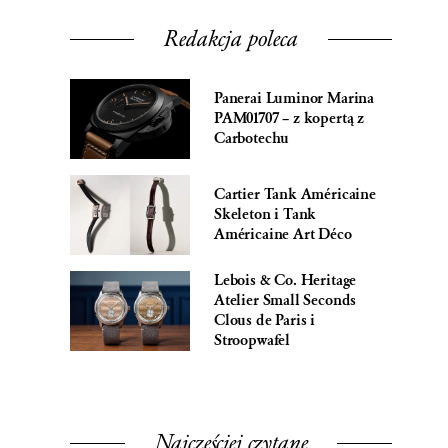
Redakcja poleca
Panerai Luminor Marina
PAM01707 – z kopertą z
Carbotechu
Cartier Tank Américaine
Skeleton i Tank
Américaine Art Déco
Lebois & Co. Heritage
Atelier Small Seconds
Clous de Paris i
Stroopwafel
Najczęściej czytane