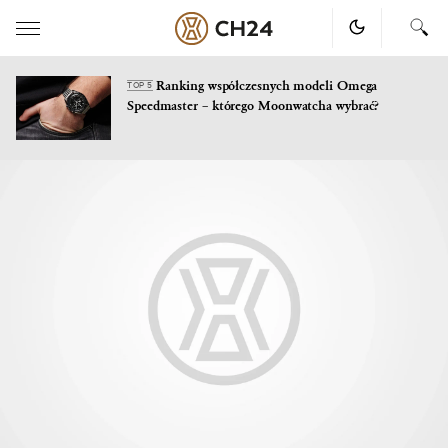
Ranking współczesnych modeli Omega
TOP 5
Speedmaster – którego Moonwatcha wybrać?
Skip
to
content