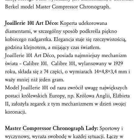
Berkel model Master
Compressor
Chronograph.
Joaillerie 101 Art Déco:
Koperta
udekorowana
diamentami, w szczególny sposób podkreśla piękno
kobiecego nadgarstka. Elegancja staje się rzeczywistością,
godzina
klejnotem, a mijający
czas
światłem.
Joaillerie 101 Art Déco, posiada najmniejszy mechanizm
świata – Calibre 101. Calibre 101, wylansowany w 1929
roku, składa się z 74 części, o wymiarach 14×4,8×3,4 mm i
waży mniej niż jeden gram.
Model Joaillerie 101 od razu zwrócił uwagę największych
postaci królewskich Europy, np. Królowa Anglii, Elżbieta
II, założyła zegarek z tym mechanizmem w dzień swojej
koronacji.
Master
Compressor
Chronograph Lady:
Sportowy i
wyczynowy, wyraża swobodę w każdej sytuacji. Łączy w