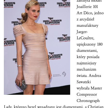
założyła model
Joaillerie 101
Art Déco, jedno
z arcydzieł
manufaktury
Jaeger-
LeCoultre,
upiększony 180
diamentami,
który posiada
najmniejszy
mechanizm
świata. Andrea
Sawatzki
wybrała Master
Compressor
Chronograph
Lady, którego
bezel
wysadzany jest diamentami, a Christian