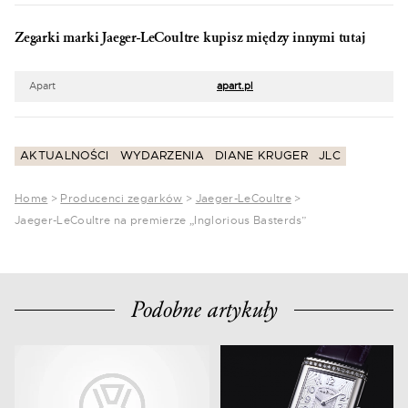
Zegarki marki Jaeger-LeCoultre kupisz między innymi tutaj
Apart
apart.pl
AKTUALNOŚCI
WYDARZENIA
DIANE KRUGER
JLC
Home
>
Producenci zegarków
>
Jaeger-LeCoultre
>
Jaeger-LeCoultre na premierze „Inglorious Basterds”
Podobne artykuły