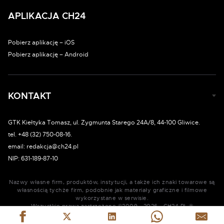
APLIKACJA CH24
Pobierz aplikację – iOS
Pobierz aplikację – Android
KONTAKT
GTK Kiełtyka Tomasz, ul. Zygmunta Starego 24A/8, 44-100 Gliwice.
tel. +48 (32) 750-08-16.
email: redakcja@ch24.pl
NIP: 631-189-87-10
Nazwy własne firm, produktów, instytucji, a także ich znaki towarowe są
własnością tychże firm, podobnie jak materiały graficzne i filmowe
wykorzystane w serwisie.
Wszystkie prawa zastrzeżone ©2009 - 2026 - CH24.PL ®