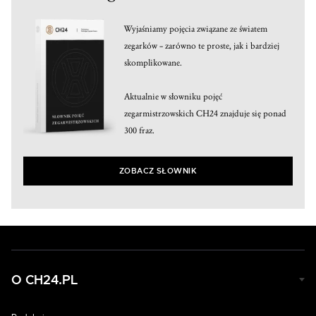
Wyjaśniamy pojęcia związane ze światem
zegarków – zarówno te proste, jak i bardziej
skomplikowane.
Aktualnie w słowniku pojęć
zegarmistrzowskich CH24 znajduje się ponad
300 fraz.
ZOBACZ SŁOWNIK
O CH24.PL