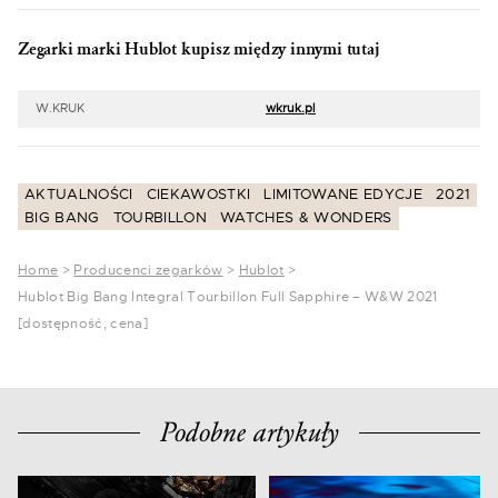
Zegarki marki Hublot kupisz między innymi tutaj
W.KRUK
wkruk.pl
AKTUALNOŚCI
CIEKAWOSTKI
LIMITOWANE EDYCJE
2021
BIG BANG
TOURBILLON
WATCHES & WONDERS
Home
>
Producenci zegarków
>
Hublot
>
Hublot Big Bang Integral Tourbillon Full Sapphire – W&W 2021
[dostępność, cena]
Podobne artykuły