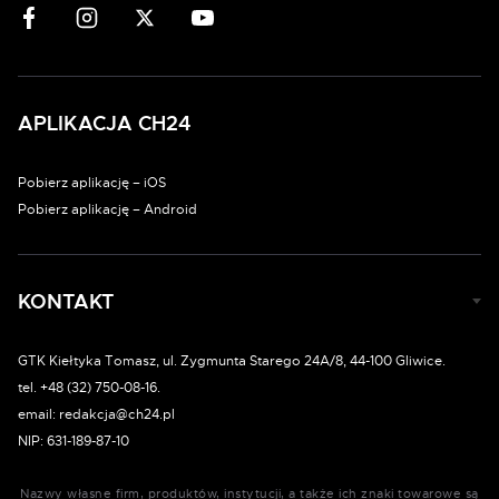
APLIKACJA CH24
Pobierz aplikację – iOS
Pobierz aplikację – Android
KONTAKT
GTK Kiełtyka Tomasz, ul. Zygmunta Starego 24A/8, 44-100 Gliwice.
tel. +48 (32) 750-08-16.
email: redakcja@ch24.pl
NIP: 631-189-87-10
Nazwy własne firm, produktów, instytucji, a także ich znaki towarowe są