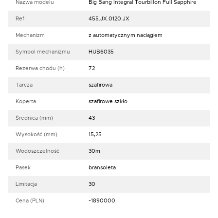
Nazwa modelu
Big Bang Integral Tourbillon Full Sapphire
Ref.
455.JX.0120.JX
Mechanizm
z automatycznym naciągiem
Symbol mechanizmu
HUB6035
Rezerwa chodu (h)
72
Tarcza
szafirowa
Koperta
szafirowe szkło
Średnica (mm)
43
Wysokość (mm)
15,25
Wodoszczelność
30m
Pasek
bransoleta
Limitacja
30
Cena (PLN)
~1890000