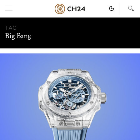
Skip
TAG
to
Big Bang
content