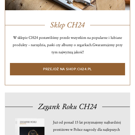
Sklep CH24
W sklepie CH24 postawiliśmy przede wszystkim na popularne i lubiane
produkty – narzędzia, paski czy albumy o zegarkach.
Gwarantujemy przy
tym najwyższą jakość!
PRZEJDŹ NA SHOP.CH24.PL
Zegarek Roku CH24
Już od ponad 15 lat przyznajemy najbardziej
prestiżowe w Polsce nagrody dla najlepszych