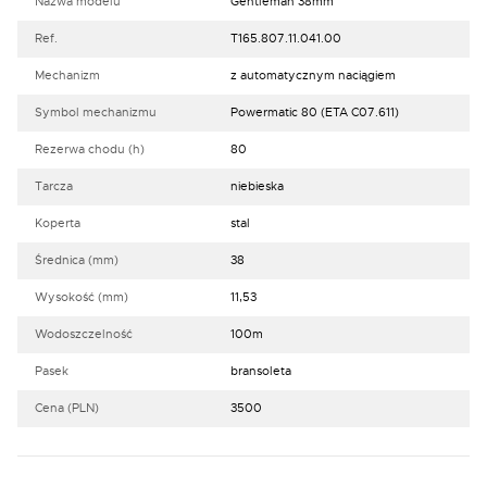
Nazwa modelu
Gentleman 38mm
Ref.
T165.807.11.041.00
Mechanizm
z automatycznym naciągiem
Symbol mechanizmu
Powermatic 80 (ETA C07.611)
Rezerwa chodu (h)
80
Tarcza
niebieska
Koperta
stal
Średnica (mm)
38
Wysokość (mm)
11,53
Wodoszczelność
100m
Pasek
bransoleta
Cena (PLN)
3500