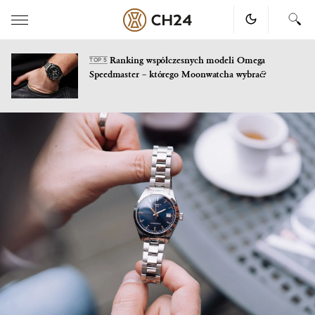
Ranking współczesnych modeli Omega
TOP 5
Speedmaster – którego Moonwatcha wybrać?
Skip
to
content