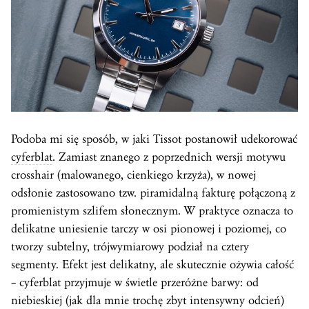
Podoba mi się sposób, w jaki Tissot postanowił udekorować
cyferblat
. Zamiast znanego z poprzednich wersji motywu
crosshair (malowanego, cienkiego krzyża), w nowej
odsłonie zastosowano tzw. piramidalną fakturę połączoną z
promienistym szlifem słonecznym. W praktyce oznacza to
delikatne uniesienie tarczy w osi pionowej i poziomej, co
tworzy subtelny, trójwymiarowy podział na cztery
segmenty. Efekt jest delikatny, ale skutecznie ożywia całość
–
cyferblat
przyjmuje w świetle przeróżne barwy: od
niebieskiej (jak dla mnie trochę zbyt intensywny odcień)