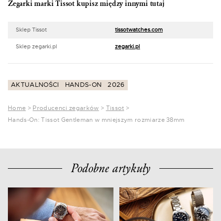
Zegarki marki Tissot kupisz między innymi tutaj
Sklep Tissot
tissotwatches.com
Sklep zegarki.pl
zegarki.pl
AKTUALNOŚCI
HANDS-ON
2026
Home
>
Producenci zegarków
>
Tissot
>
Hands-On: Tissot Gentleman w mniejszym rozmiarze 38mm
Podobne artykuły