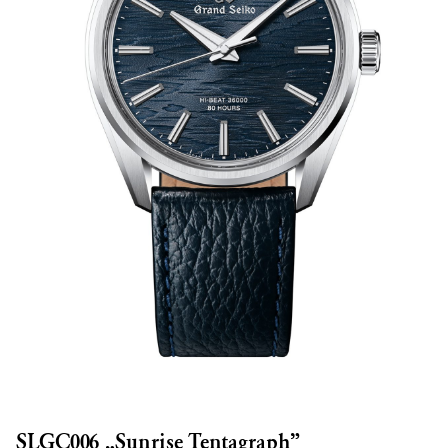
SLGC006 „Sunrise Tentagraph”