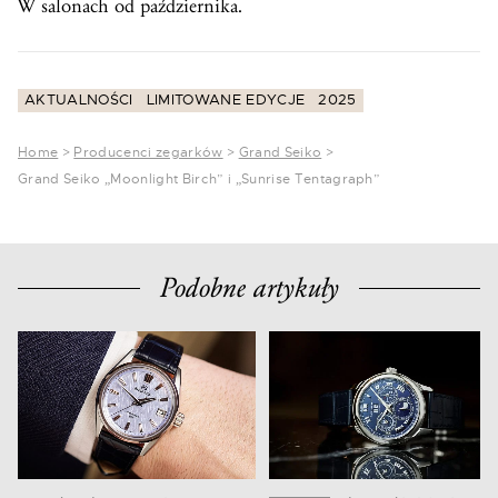
W salonach od października.
AKTUALNOŚCI
LIMITOWANE EDYCJE
2025
Home
>
Producenci zegarków
>
Grand Seiko
>
Grand Seiko „Moonlight Birch” i „Sunrise Tentagraph”
Podobne artykuły