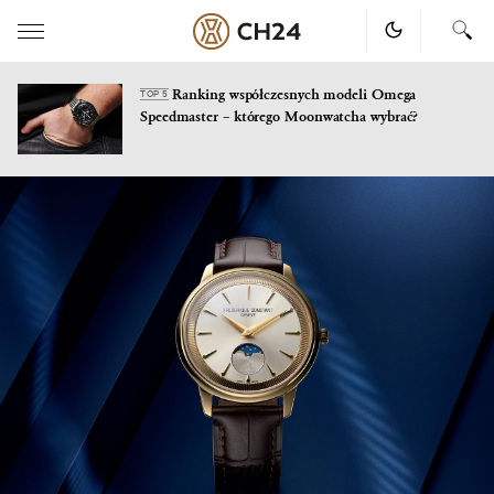
Ranking współczesnych modeli Omega
TOP 5
Speedmaster – którego Moonwatcha wybrać?
Skip
to
content