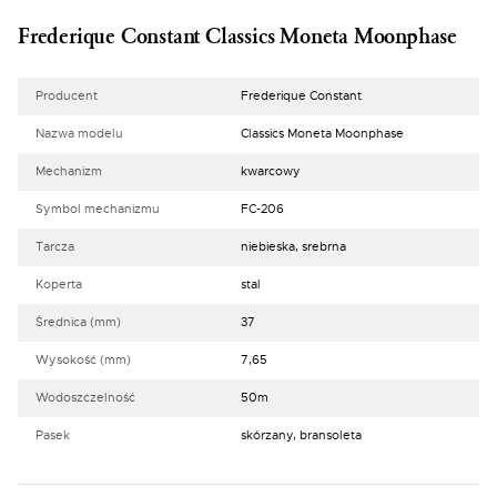
Frederique Constant Classics Moneta Moonphase
Producent
Frederique Constant
Nazwa modelu
Classics Moneta Moonphase
Mechanizm
kwarcowy
Symbol mechanizmu
FC-206
Tarcza
niebieska, srebrna
Koperta
stal
Średnica (mm)
37
Wysokość (mm)
7,65
Wodoszczelność
50m
Pasek
skórzany, bransoleta