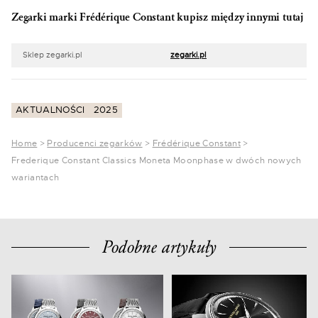
Zegarki marki Frédérique Constant kupisz między innymi tutaj
Sklep zegarki.pl
zegarki.pl
AKTUALNOŚCI
2025
Home
>
Producenci zegarków
>
Frédérique Constant
>
Frederique Constant Classics Moneta Moonphase w dwóch nowych
wariantach
Podobne artykuły