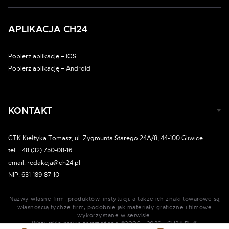
APLIKACJA CH24
Pobierz aplikację – iOS
Pobierz aplikację – Android
KONTAKT
GTK Kiełtyka Tomasz, ul. Zygmunta Starego 24A/8, 44-100 Gliwice.
tel. +48 (32) 750-08-16.
email: redakcja@ch24.pl
NIP: 631-189-87-10
Nazwy własne firm, produktów, instytucji, a także ich znaki towarowe są
własnością tychże firm, podobnie jak materiały graficzne i filmowe
wykorzystane w serwisie.
Wszystkie prawa zastrzeżone ©2009 - 2026 - CH24.PL ®