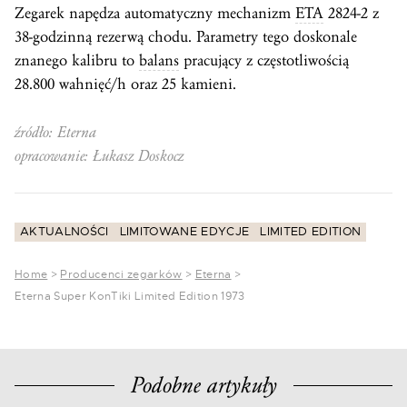
Zegarek napędza automatyczny mechanizm
ETA
2824-2 z
38-godzinną rezerwą chodu. Parametry tego doskonale
znanego kalibru to
balans
pracujący z częstotliwością
28.800 wahnięć/h oraz 25 kamieni.
źródło: Eterna
opracowanie: Łukasz Doskocz
AKTUALNOŚCI
LIMITOWANE EDYCJE
LIMITED EDITION
Home
>
Producenci zegarków
>
Eterna
>
Eterna Super KonTiki Limited Edition 1973
Podobne artykuły