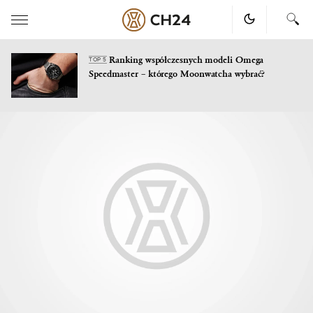
Ranking współczesnych modeli Omega
TOP 5
Speedmaster – którego Moonwatcha wybrać?
Skip
to
content