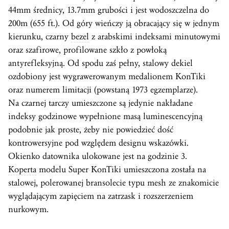
44mm średnicy, 13.7mm grubości i jest wodoszczelna do
200m (655 ft.). Od góry wieńczy ją obracający się w jednym
kierunku, czarny
bezel
z arabskimi indeksami minutowymi
oraz szafirowe, profilowane szkło z powłoką
antyrefleksyjną. Od spodu zaś pełny, stalowy
dekiel
ozdobiony jest wygrawerowanym medalionem KonTiki
oraz numerem limitacji (powstaną 1973 egzemplarze).
Na czarnej tarczy umieszczone są jedynie nakładane
indeksy godzinowe wypełnione masą luminescencyjną
podobnie jak proste, żeby nie powiedzieć dość
kontrowersyjne pod względem designu wskazówki.
Okienko datownika ulokowane jest na godzinie 3.
Koperta
modelu Super KonTiki umieszczona została na
stalowej, polerowanej bransolecie typu mesh ze znakomicie
wyglądającym zapięciem na zatrzask i rozszerzeniem
nurkowym.