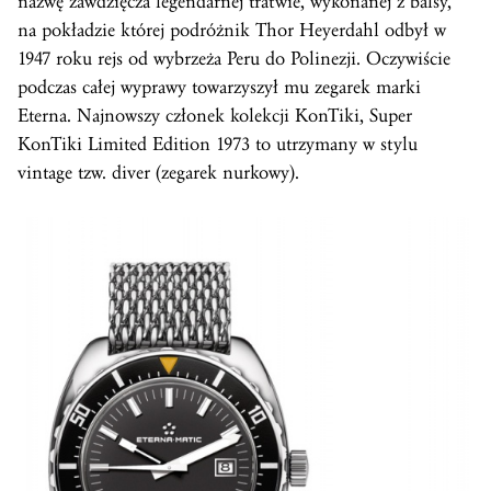
nazwę zawdzięcza legendarnej tratwie, wykonanej z balsy,
na pokładzie której podróżnik Thor Heyerdahl odbył w
1947 roku rejs od wybrzeża Peru do Polinezji. Oczywiście
podczas całej wyprawy towarzyszył mu zegarek marki
Eterna. Najnowszy członek kolekcji KonTiki, Super
KonTiki Limited Edition 1973 to utrzymany w stylu
vintage tzw. diver (zegarek nurkowy).