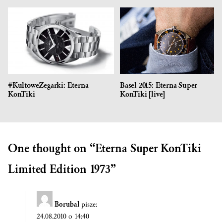
#KultoweZegarki: Eterna
Basel 2015: Eterna Super
KonTiki
KonTiki [live]
One thought on “
Eterna Super KonTiki
Limited Edition 1973
”
Borubal
pisze:
24.08.2010 o 14:40