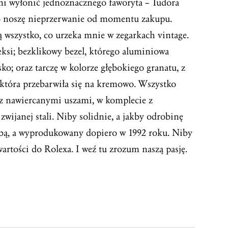
mi wyłonić jednoznacznego faworyta – Tudora
go noszę nieprzerwanie od momentu zakupu.
ą wszystko, co urzeka mnie w zegarkach vintage.
leksi; bezklikowy
bezel
, którego aluminiowa
ko; oraz tarczę w kolorze głębokiego granatu, z
która przebarwiła się na kremowo. Wszystko
z nawiercanymi uszami, w komplecie z
zwijanej stali. Niby solidnie, a jakby odrobinę
ębą, a wyprodukowany dopiero w 1992 roku. Niby
artości do Rolexa. I weź tu zrozum naszą pasję.