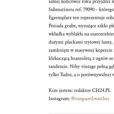
samej końcówce roku przyjdzie 
Submarinera ref. 79090 – które
Egzemplarz ten reprezentuje sob
Posiada grube, wystające szkło p
wkładka wyblakła na szaroniebies
dużymi plackami trytowej lumy, 
zamknięte w masywnej kopercie 
klekoczącą bransoletą z ogniw ze 
tandetnie. Niby vintage pełną g
tylko Tudor, a o porównywalnej w
Kim jestem: redaktor CH24.PL
Instagram:
@vanguard.watches