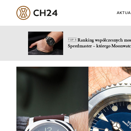
AKTUA
Ranking współczesnych mo
TOP 5
Speedmaster – którego Moonwatc
Skip
to
content