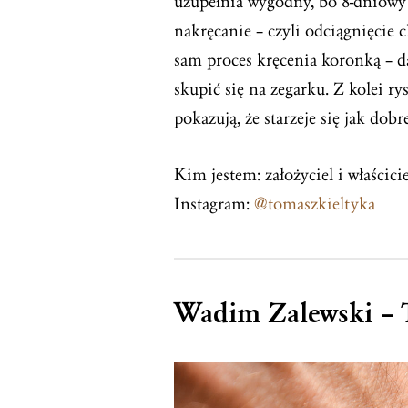
uzupełnia wygodny, bo 8-dniow
nakręcanie – czyli odciągnięcie 
sam proces kręcenia koronką – da
skupić się na zegarku. Z kolei ry
pokazują, że starzeje się jak dob
Kim jestem: założyciel i właścic
Instagram:
@tomaszkieltyka
Wadim Zalewski – 