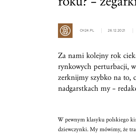
roku? – zegar
CH24.PL
26.12.2021
Za nami kolejny
rok
ciek
rynkowych perturbacji, 
zerknijmy szybko na to, c
nadgarstkach my – redak
W pewnym klasyku polskiego kina
dziewczynki. My mówimy, że trad