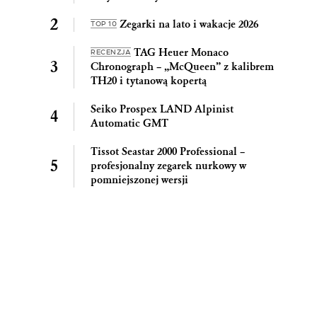
Zegarki na lato i wakacje 2026
TOP 10
TAG Heuer Monaco
RECENZJA
Chronograph – „McQueen” z kalibrem
TH20 i tytanową kopertą
Seiko Prospex LAND Alpinist
Automatic GMT
Tissot Seastar 2000 Professional –
profesjonalny zegarek nurkowy w
pomniejszonej wersji