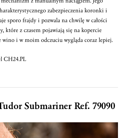
y mechanizm z manualnym naciągiem. Jego
charakterystycznego zabezpieczenia koronki i
je sporo frajdy i pozwala na chwilę w całości
sy, które z czasem pojawiają się na kopercie
re wino i w moim odczuciu wygląda coraz lepiej.
iel CH24.PL
Tudor Submariner Ref. 79090