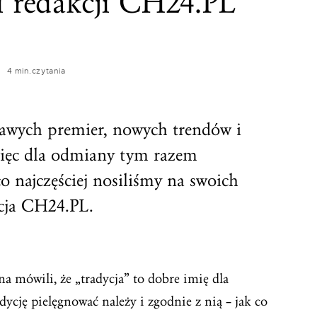
ki redakcji CH24.PL
4 min.
czytania
awych premier, nowych trendów i
więc dla odmiany tym razem
o najczęściej nosiliśmy na swoich
cja CH24.PL.
 mówili, że „tradycja” to dobre imię dla
ycję pielęgnować należy i zgodnie z nią – jak co