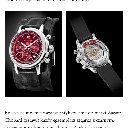
By jeszcze mocniej nawiązać stylistycznie do marki Zagato,
Chopard zestawił każdy egzemplarz zegarka z czarnym,
skórzanym paskiem typu „bund”. Pasek taki pozwala