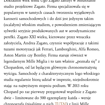
Dokładnie wiek temu Ugo Zagato założył w Mediolanie
studio projektowe Zagato. Firma specjalizowała się w
popularnym w tamtych czasach tworzeniu wyjątkowych
karoserii samochodowych i do dziś jest jedynym takim
(ocalałym) włoskim studiem, z powodzeniem zmieniającym
sylwetki seryjnie produkowanych aut w aerodynamiczne
perełki. Zagato XXI wieku, kierowane przez wnuczka
założyciela, Andrea Zagato, czynnie współpracuje z takimi
tuzami motoryzacji jak Ferrari, Lamborghini, Alfa Romeo,
Aston Martin czy Bentley. Firma staruje również w
legendarnym Mille Miglia i to tam właśnie „poznała się” z
Chopardem, od lat będącym głównym chronometrażystą
wyścigu. Samochody z charakterystycznym logo włoskiego
studia regularnie biorą udział w imprezie, niejednokrotnie
stając na najwyższym stopniu podium. W 2013 roku
Chopard po raz pierwszy przygotował wspólnie z Zagato
dwie – limitowane do 500 egzemplarzy każda – wersje
chronografu (pisaliśmy o nich
TUTAJ
) z linii Mille