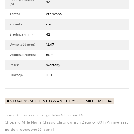
42
(h)
Tarcza
czerwona
Koperta
stal
Średnica (mm)
42
Wysokość (mm)
12,67
Wodoszczelność
50m
Pasek
skórzany
Limitacja
100
AKTUALNOŚCI
LIMITOWANE EDYCJE
MILLE MIGLIA
Home
>
Producenci zegarków
>
Chopard
>
Chopard Mille Miglia Classic Chronograph Zagato 100th Anniversary
Edition [dostępność, cena]