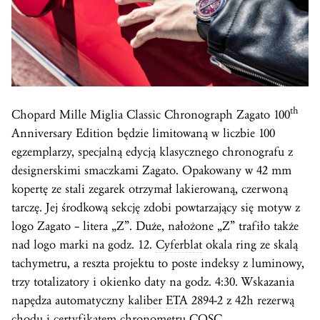
th
Chopard Mille Miglia Classic Chronograph Zagato 100
Anniversary Edition będzie limitowaną w liczbie 100
egzemplarzy, specjalną edycją klasycznego chronografu z
designerskimi smaczkami Zagato. Opakowany w 42 mm
kopertę ze stali zegarek otrzymał lakierowaną, czerwoną
tarczę. Jej środkową sekcję zdobi powtarzający się motyw z
logo Zagato – litera „Z”. Duże, nałożone „Z” trafiło także
nad logo marki na godz. 12.
Cyferblat
okala ring ze skalą
tachymetru, a reszta projektu to poste indeksy z luminowy,
trzy totalizatory i okienko daty na godz. 4:30. Wskazania
napędza automatyczny
kaliber
ETA
2894-2 z 42h rezerwą
chodu i certyfikatem chronometru
COSC
.