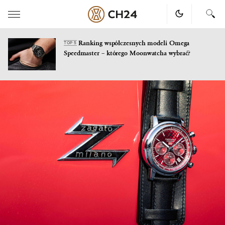
Ranking współczesnych modeli Omega
TOP 5
Speedmaster – którego Moonwatcha wybrać?
Skip
to
content