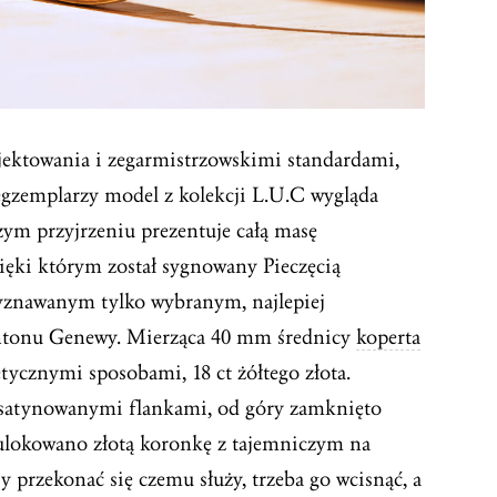
ojektowania i zegarmistrzowskimi standardami,
egzemplarzy model z kolekcji L.U.C wygląda
zym przyjrzeniu prezentuje całą masę
zięki którym został sygnowany Pieczęcią
yznawanym tylko wybranym, najlepiej
tonu Genewy. Mierząca 40 mm średnicy
koperta
tycznymi sposobami, 18 ct żółtego złota.
satynowanymi flankami, od góry zamknięto
 ulokowano złotą koronkę z tajemniczym na
y przekonać się czemu służy, trzeba go wcisnąć, a