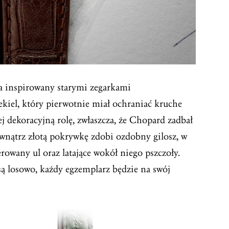
a inspirowany starymi zegarkami
ekiel
, który pierwotnie miał ochraniać kruche
ej dekoracyjną rolę, zwłaszcza, że Chopard zadbał
wnątrz złotą pokrywkę zdobi ozdobny gilosz, w
owany ul oraz latające wokół niego pszczoły.
ą losowo, każdy egzemplarz będzie na swój