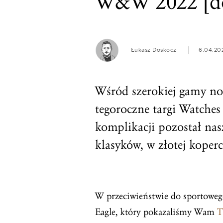
W&W 2022 [do
Łukasz Doskocz
6.04.20
Wśród szerokiej gamy n
tegoroczne targi Watches
komplikacji pozostał nas
klasyków, w złotej kope
W przeciwieństwie do sportoweg
Eagle, który pokazaliśmy Wam
T