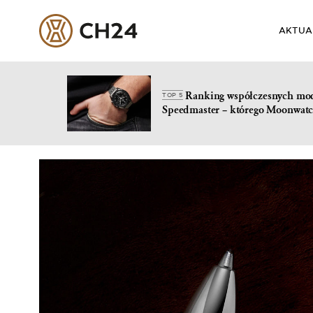
AKTUA
Ranking współczesnych mo
TOP 5
Speedmaster – którego Moonwatc
Skip
to
content