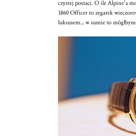
czystej postaci. O ile Alpine’a m
1860 Officer to zegarek wieczor
luksusem… w sumie to mógłbym n