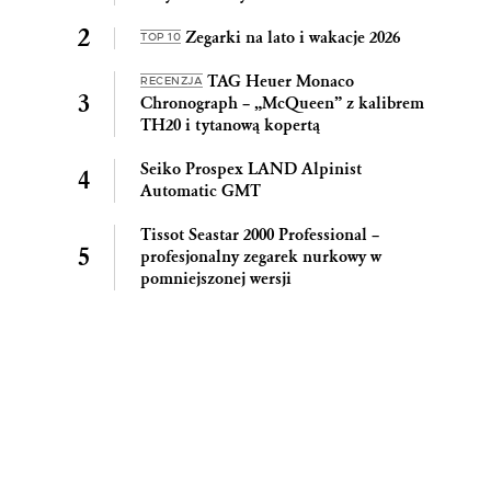
Zegarki na lato i wakacje 2026
TOP 10
TAG Heuer Monaco
RECENZJA
Chronograph – „McQueen” z kalibrem
TH20 i tytanową kopertą
Seiko Prospex LAND Alpinist
Automatic GMT
Tissot Seastar 2000 Professional –
profesjonalny zegarek nurkowy w
pomniejszonej wersji